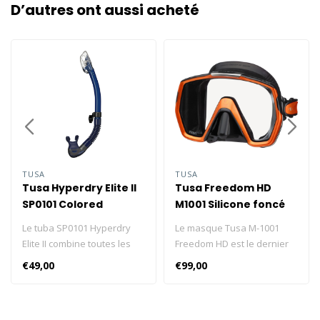
D’autres ont aussi acheté
TUSA
TUSA
Tusa Hyperdry Elite II
Tusa Freedom HD
SP0101 Colored
M1001 Silicone foncé
Silicone
Le tuba SP0101 Hyperdry
Le masque Tusa M-1001
Elite II combine toutes les
Freedom HD est le dernier
meilleures caractéristiques
design de la gamme
€49,00
€99,00
des tubas TUSA en une
Freedom Technology. C'est
seule. Avec un dessus sec à
un masque à verre unique
profil bas et une chambre
offrant un champ de vision