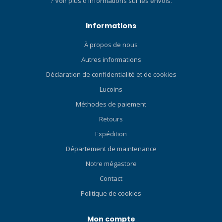
?
Voir plus d'informations sur les envois.
entretien sans outil Coque
bien ajusté au corps et à la
extérieure en Cordura
bouteille du plongeur.
1680D laminé HD Vessie
L'effort est réduit, le plaisir
Informations
interne en nylon 420 Coude
de la plongée est accru.
central pour éviter les
À propos de nous
Inspiré par les plongeurs
interférences entre la valve
techniques Les plongeurs
Autres informations
du réservoir et le régulateur
techniques utilisent
Déclaration de confidentialité et de cookies
Soupape de décharge de
presque exclusivement des
traction inférieure gauche
systèmes de gilets
Lucoins
Fentes de la bande à cames
stabilisateurs de type aile.
Méthodes de paiement
Une aile vous maintient à
Retours
l'horizontale dans l'eau,
vous permettant d'atteindre
Expédition
cette position d'équilibre
Département de maintenance
impressionnante et plate
Notre mégastore
qui améliore la sécurité,
réduit la consommation de
Contact
gaz et favorise la cohésion
Politique de cookies
de l'équipe. Oh, et en plus,
c'est cool ! Sûr et
Mon compte
confortable en surface Les