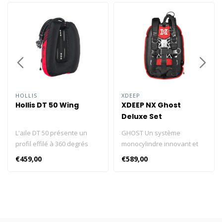
HOLLIS
XDEEP
Hollis DT 50 Wing
XDEEP NX Ghost
Deluxe Set
L'aile DT 50 présente un
GHOST Un système
profil effilé à 360 degrés
monocylindre innovant et
pour les bouteilles plus
léger Extrêmement léger :
€459,00
€589,00
lourdes, afin d'augmenter la
GHOST est l'un des
portance vers les hanches,
ensembles les plus légers
favorisant une meilleure
du marché. Vous
assiette horizontale en
économiserez sur les frais
position de plongée tout en
d'excédent de bagages.
permettant une flottaison
Équilibre parfait sous l'eau :