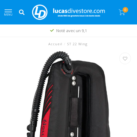
0
MENU
Noté avec un 9,1
Accueil
/
ST 22 Wing