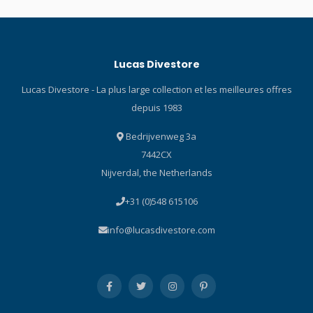
parfaitement ajustée
Protégez votre ordinateur
de plongée sous toutes les
coutures. Parfaitement
Lucas Divestore
ajusté aux dimensions de
votre Peregrine ou
Lucas Divestore - La plus large collection et les meilleures offres
Peregrine TX. Doux sur la
depuis 1983
peau Conçu pour offrir à la
fois style et confort. Sa
Bedrijvenweg 3a
texture toucher velours est
7442CX
très douce sur la peau.
Nijverdal, the Netherlands
+31 (0)548 615106
info@lucasdivestore.com