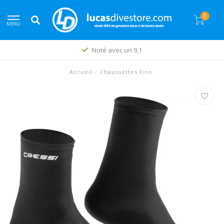
0
MENU
Noté avec un 9,1
Accueil
/
Chaussettes Fins