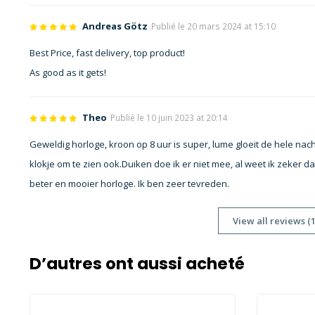
Andreas Götz
Publié le 20 mars 2024 at 15:10
Best Price, fast delivery, top product!
As good as it gets!
Theo
Publié le 10 juin 2023 at 20:14
Geweldig horloge, kroon op 8 uur is super, lume gloeit de hele nach
klokje om te zien ook.Duiken doe ik er niet mee, al weet ik zeker da
beter en mooier horloge. Ik ben zeer tevreden.
View all reviews (
D’autres ont aussi acheté