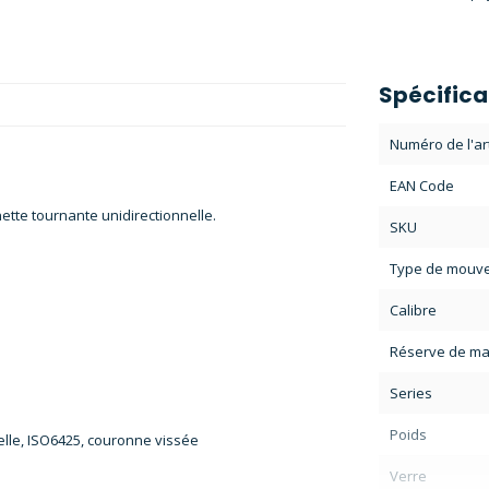
Spécifica
Numéro de l'art
EAN Code
ette tournante unidirectionnelle.
SKU
Type de mouv
Calibre
Réserve de ma
Series
Poids
nelle, ISO6425, couronne vissée
Verre