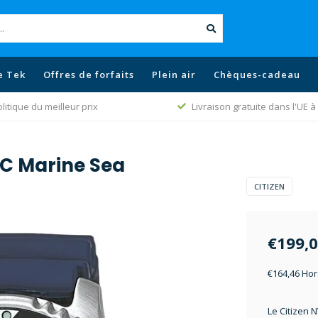
e Tek
Offres de forfaits
Plein air
Chèques-cadeau
litique du meilleur prix
Livraison gratuite dans l'UE à 
LC Marine Sea
CITIZEN
€199,
€164,46 Hor
Le Citizen 