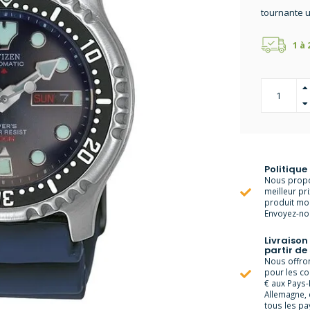
tournante u
1 à
Politique
Nous propo
meilleur pr
produit moi
Envoyez-nou
Livraison
partir de
Nous offrons
pour les c
€ aux Pays-
Allemagne, 
tous les pay