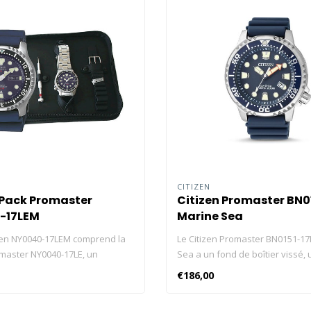
CITIZEN
 Pack Promaster
Citizen Promaster BN0
-17LEM
Marine Sea
izen NY0040-17LEM comprend la
Le Citizen Promaster BN0151-17
omaster NY0040-17LE, un
Sea a un fond de boîtier vissé, 
upplémentaire en acier
tournante unidirectionnelle et 
€186,00
avec outils inclus et est
couronne vissée. Cliquez ici et 
s un étui cadeau. Cliquez ici et
nos blog sur les montres Citizen 