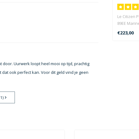
Le Citizen 
89EE Marin
de calibre 8
€223,00
t door. Uurwerk loopt heel mooi op tijd, prachtig
t dat ook perfect kan. Voor dit geld vind je geen
11)