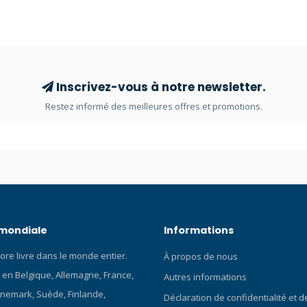
os blog sur les montres Citizen
E168 Type de calibre : Quartz a
: 8204 Mouvement : Automatique
Mouvement : Eco-Drive Réserve
libre : Mouvement automatique
marche : 180 jours Fonctions du 
u calibre : Jour/date Matériau
Réserve de marche de 180 jours
: Acier inoxydable Couleur du
Matériau du boîtier : Acier inox
gent Caractéristiques du boîtier :
Forme du boîtier : Rond Couleur 
Inscrivez-vous à notre newsletter.
rnante unidirectionnelle,
Argent Caractéristiques du boîti
Restez informé des meilleures offres et promotions.
ouronne vissée Matériau du
de boîtier en acier inoxydable, 
Bracelet en caoutchouc
tournante unidirectionnelle, Fo
Couleur du bracelet : Bleu
boîtier vissé, ISO6425, Couronn
iques du bracelet : Boucle
Diamètre : 44 Épaisseur : 12 Poid
 Couleur du cadran : Bleu Verre
Matériau du bracelet : Bracelet 
néral Genre : Montre pour
caoutchouc (Urétane) Couleur du
lle : Hauteur : 12 mm, diamètre
Bleu Caractéristiques du bracele
nchéité : Étanche jusqu'à 20
déployante Couleur du cadran :
 mondiale
Informations
Longueur du bracelet Entrecorn
20,000 mm Couleur des index :
ore livre dans le monde entier.
À propos de nous
et points Verre : Verre minéral 
 en Belgique, Allemagne, France,
Homme Étanchéité : Étanche jus
Autres informations
bars Remarque : cette montre es
nemark, Suède, Finlande,
Déclaration de confidentialité et 
dans un emballage en forme de