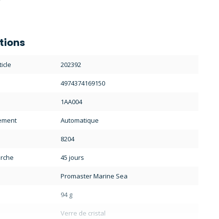
tions
icle
202392
4974374169150
1AA004
ement
Automatique
8204
rche
45 jours
Promaster Marine Sea
94 g
Verre de cristal