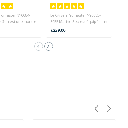
Promaster NY0084-
Le Citizen Promaster NY0085-
Le s
e Sea est une montre
86EE Marine Sea est équipé d'un
com
204 avec ..
mouvement automati..
NY00
€229,00
€27