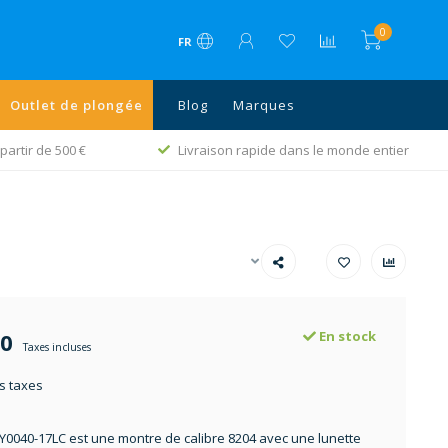
0
FR
Outlet de plongée
Blog
Marques
partir de 500 €
Livraison rapide dans le monde entier
00
En stock
Taxes incluses
s taxes
NY0040-17LC est une montre de calibre 8204 avec une lunette