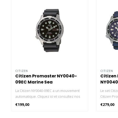
CITIZEN
CITIZEN
Citizen Promaster NY0040-
Citizen
09EC Marine Sea
NY0040
La Citizen NY0040-09EC a un mouvement
Le set Cit
automatique. Cliquez ici et consultez nos
Citizen Pr
blog sur les montres Citizen ! Cliquez ici et
bracelet s
€199,00
€279,00
consultez nos blog sur les meilleures
inoxydable 
montres de plongée ! Calibre : 8204
emballé dan