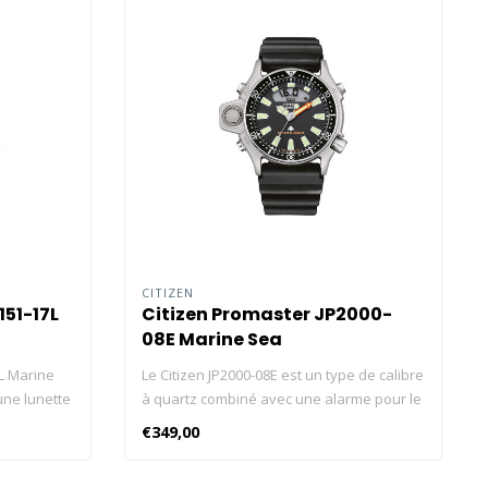
CITIZEN
151-17L
Citizen Promaster JP2000-
08E Marine Sea
L Marine
Le Citizen JP2000-08E est un type de calibre
une lunette
à quartz combiné avec une alarme pour le
une
temps de plongée maximal. Cliquez ici et
€349,00
consultez
consultez nos blog sur les montres Citizen
! Calibre :
! Cliquez ici et consultez nos blog sur les