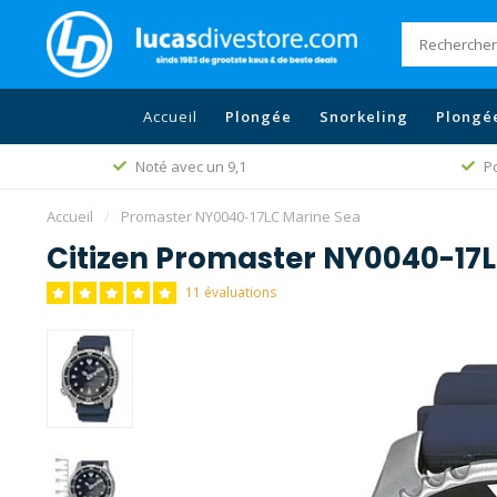
Accueil
Plongée
Snorkeling
Plongé
Noté avec un 9,1
Po
Accueil
/
Promaster NY0040-17LC Marine Sea
Citizen Promaster NY0040-17
11 évaluations