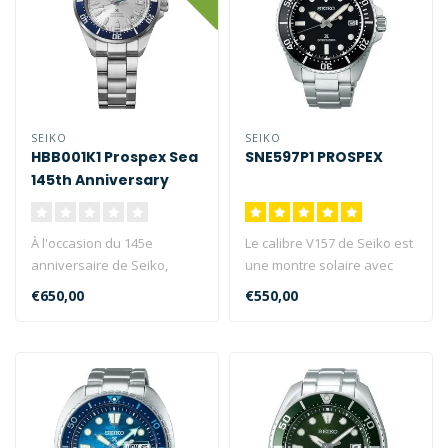
SEIKO
SEIKO
HBB001K1 Prospex Sea
SNE597P1 PROSPEX
145th Anniversary
Limited Edition
À l'occasion du 145e
Le calibre V157 de Seiko est
anniversaire de Seiko,
une montre solaire avec
Seiko Prospex présente un
affichage de la date. Seiko..
€650,00
€550,00
modèle ..