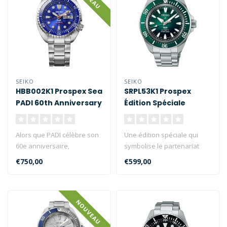
SEIKO
SEIKO
HBB002K1 Prospex Sea
SRPL53K1 Prospex
PADI 60th Anniversary
Édition Spéciale
Limited Edition
Alors que PADI célèbre son
Une édition spéciale qui
60e anniversaire,
symbolise le partenariat
l'organisation et Seiko
entre Prospex et PADI. Le
€750,00
€599,00
marquent ..
ca..
NOUVEAU