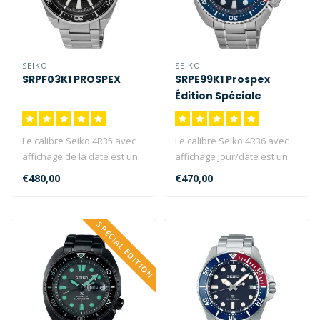
SEIKO
SEIKO
SRPF03K1 PROSPEX
SRPE99K1 Prospex
Édition Spéciale
Le calibre Seiko 4R35 avec
Le calibre Seiko 4R36 avec
affichage de la date est un
affichage jour/date est un
calibre mécanique. La mo..
calibre mécanique. La mon..
€480,00
€470,00
SPECIAL EDITION