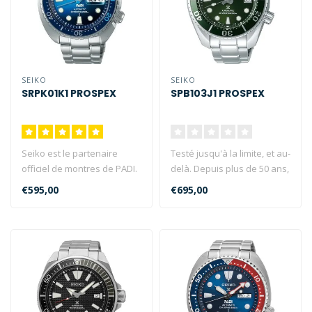
SEIKO
SEIKO
SRPK01K1 PROSPEX
SPB103J1 PROSPEX
Seiko est le partenaire
Testé jusqu'à la limite, et au-
officiel de montres de PADI.
delà. Depuis plus de 50 ans,
Seiko et PADI partagent
les montres de pl..
€595,00
€695,00
une..