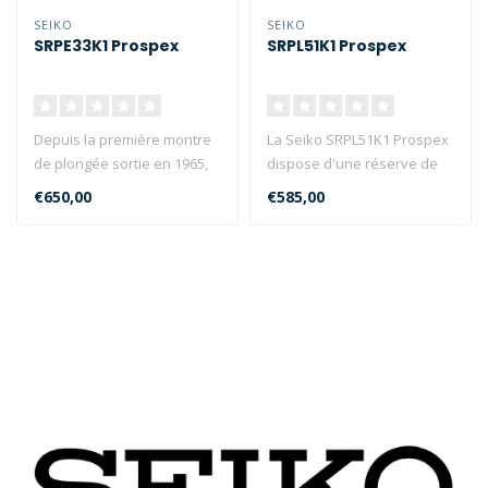
SEIKO
SEIKO
SRPE33K1 Prospex
SRPL51K1 Prospex
Depuis la première montre
La Seiko SRPL51K1 Prospex
de plongée sortie en 1965,
dispose d'une réserve de
Seiko dépasse les attent..
marche de 41 heures, d'un
€650,00
€585,00
ve..