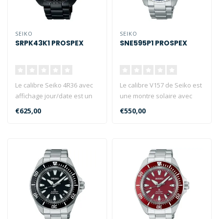
SEIKO
SEIKO
SRPK43K1 PROSPEX
SNE595P1 PROSPEX
Le calibre Seiko 4R36 avec
Le calibre V157 de Seiko est
affichage jour/date est un
une montre solaire avec
calibre mécanique. La mon..
affichage de la date. Seiko..
€625,00
€550,00