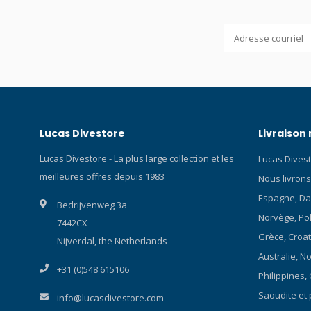
Lucas Divestore
Livraison
Lucas Divestore - La plus large collection et les
Lucas Divest
meilleures offres depuis 1983
Nous livrons
Espagne, Da
Bedrijvenweg 3a
Norvège, Polo
7442CX
Grèce, Croat
Nijverdal, the Netherlands
Australie, N
+31 (0)548 615106
Philippines,
Saoudite et 
info@lucasdivestore.com