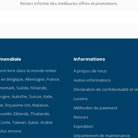
Restez informé des meilleures offres et promotions.
 mondiale
Informations
ore livre dans le monde entier.
À propos de nous
 en Belgique, Allemagne, France,
Autres informations
nemark, Suède, Finlande,
Déclaration de confidentialité et 
gne, Autriche, Suisse, Italie,
Lucoins
ie, Royaume-Uni, Malaisie,
Méthodes de paiement
ouvelle-Zélande, Thaïlande,
Retours
 Corée, Taïwan, Qatar, Arabie
Expédition
plus encore.
Département de maintenance