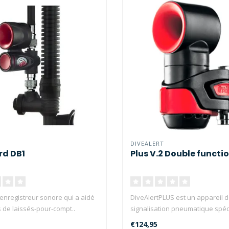
DIVEALERT
rd DB1
Plus V.2 Double functi
 enregistreur sonore qui a aidé
DiveAlertPLUS est un appareil 
s de laissés-pour-compt..
signalisation pneumatique spé
conçu,..
€124,95