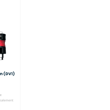
on (DV1)
de
cialement