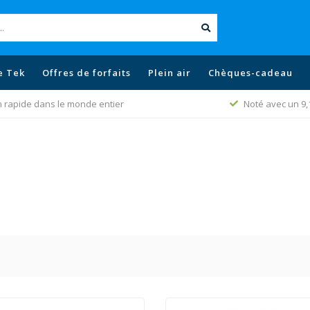
e Tek
Offres de forfaits
Plein air
Chèques-cadeau
n rapide dans le monde entier
Noté avec un 9,