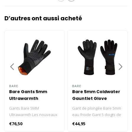
D’autres ont aussi acheté
BARE
BARE
Bare Gants 5mm
Bare 5mm Coldwater
Ultrawarmth
Gauntlet Glove
Gants Bare 5MM
Gant de plongée Bare 5mm
Ultrawarmth Les nouveaux
eau froide Gant 5 doigts de
gants Ultrawarmth de 5 mm
5 mm avec manchette
€76,50
€44,95
sont équipés de la
longue et fermeture velcro.