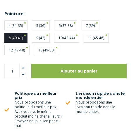
Pointure:
4 (34-35)
5 (36)
6 (37-38)
7 (39)
8 (40-41)
9 (42)
10 (43-44)
11 (45-46)
12 (47-48)
13 (49-50)
Ajouter au panier
Politique du meilleur
Livraison rapide dans le
prix
monde entier
Nous proposons une
Nous proposons une
politique du meilleur prix.
livraison rapide dans le
Avez-vous vu le même
monde entier.
produit moins cher ailleurs ?
Envoyez-nous le lien par e-
mail.