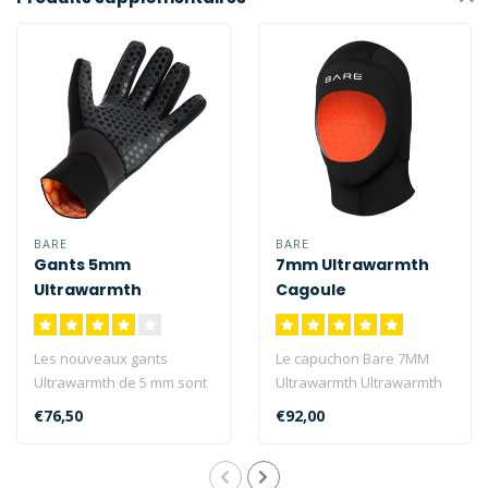
BARE
BARE
Gants 5mm
7mm Ultrawarmth
Ultrawarmth
Cagoule
Les nouveaux gants
Le capuchon Bare 7MM
Ultrawarmth de 5 mm sont
Ultrawarmth Ultrawarmth
équipés de la technologie
Dry est doté de la
€76,50
€92,00
thermiqu..
technologie the..