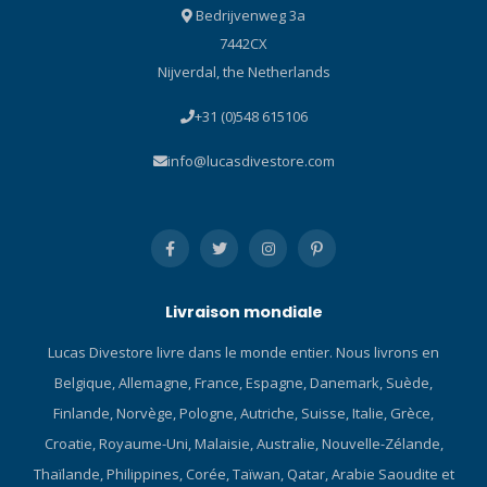
Bedrijvenweg 3a
infrarouge Celliant® avec
7442CX
ELASTEK extensible à pleine
longueur. Jointures aux
Nijverdal, the Netherlands
poignets GLIDESKIN pour
+31 (0)548 615106
empêcher l'eau de
pénétrer. Impression de
info@lucasdivestore.com
paume en 3D améliore la
résistance à l'abrasion et
aide à la prise en main.
Doublement collé et cousu à
l'aveugle. Cliquez ici et
consultez nos blog sur les
gants de plongée !
Livraison mondiale
Lucas Divestore livre dans le monde entier. Nous livrons en
Belgique, Allemagne, France, Espagne, Danemark, Suède,
Finlande, Norvège, Pologne, Autriche, Suisse, Italie, Grèce,
Croatie, Royaume-Uni, Malaisie, Australie, Nouvelle-Zélande,
Thaïlande, Philippines, Corée, Taïwan, Qatar, Arabie Saoudite et