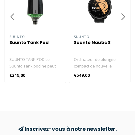
SUUNTO
SUUNTO
Suunto Tank Pod
Suunto Nautic S
SUUNTO TANK POD Le
Ordinateur de plongée
Suunto Tank pod ne peut
compact de nouvelle
être utilisé qu'avec la série
génération conçu pour vos
€319,00
€549,00
Eon, le Suunto D5, le Suunto
aventures de plongée.
Ocean, le Suunto Nautic et
Écran AMOLED lumineux
Suunto Nautic S.
Jusqu’à 60 heures sur une
Transmetteur de pression
seule charge Pression de la
de bouteille sans fil pour
bouteille sans fil Modes
Suunto Eon, le Suunto D5, le
monogaz et multi-gaz, prise
Suunto Ocean, le Suunto
en charge du montage
Nautic et Suunto Nautic S.
latéral GPS, cartes hors
Inscrivez-vous à notre newsletter.
Appairage facile Lecture de
ligne et outils météo