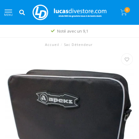
0
MENU
Noté avec un 9,1
Accueil
/
Sac Détendeur