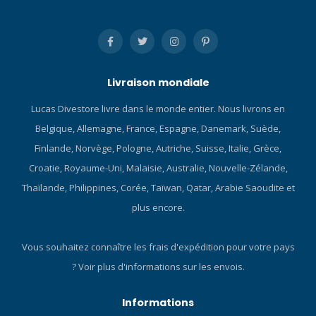
Suunto, le Nautic S réunit le
meilleur de la technologie
de plongée et de l’usage
quotidien. Conçu et
fabriqué en Finlande, il a
été pensé en s’appuyant
Livraison mondiale
sur l’héritage de Suunto en
Lucas Divestore livre dans le monde entier. Nous livrons en
matière de plongée : il est
prêt pour chaque plongée
Belgique, Allemagne, France, Espagne, Danemark, Suède,
et chaque plongeur. Design
Finlande, Norvège, Pologne, Autriche, Suisse, Italie, Grèce,
compact, conçu pour durer
Croatie, Royaume-Uni, Malaisie, Australie, Nouvelle-Zélande,
Sous l’eau, la fiabilité est
Thaïlande, Philippines, Corée, Taïwan, Qatar, Arabie Saoudite et
primordiale. Le Suunto
Nautic S est conçu pour
plus encore.
fonctionner dans des
conditions exigeantes,
Vous souhaitez connaître les frais d'expédition pour votre pays
plongée après plongée. Sa
?
Voir plus d'informations sur les envois.
conception durable et
résistante à la pression et
son écran AMOLED
Informations
lumineux garantissent une