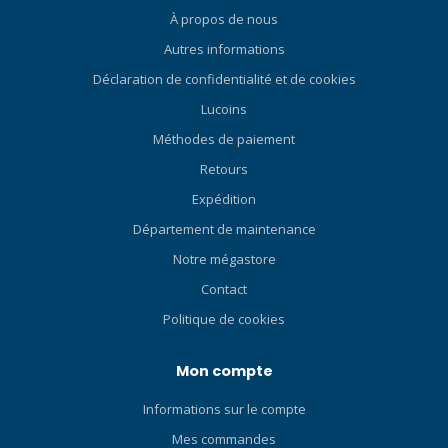
À propos de nous
visibilité claire et une
plongée en toute confiance.
Autres informations
Le nouveau bracelet textile
Déclaration de confidentialité et de cookies
élastique offre un confort et
une flexibilité supérieurs,
Lucoins
s’adaptant à toutes les
Méthodes de paiement
combinaisons de plongée et
Retours
à toutes les conditions. Que
vous exploriez des récifs,
Expédition
pratiquiez la plongée en
Département de maintenance
apnée ou que vous
Notre mégastore
prépariez votre prochaine
aventure, le Nautic S est
Contact
conçu pour vous
Politique de cookies
accompagner partout où
vos plongées vous
Mon compte
emmènent. Conception
durable testée en Finlande
Informations sur le compte
Affichage AMOLED lumineux
pour une meilleure lisibilité
Mes commandes