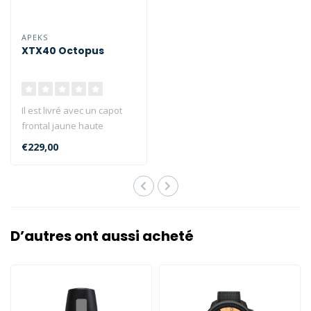
APEKS
XTX40 Octopus
Il est livré avec un capot
frontal jaune haute
visibilité et un tuyau jaune
€229,00
de..
D’autres ont aussi acheté