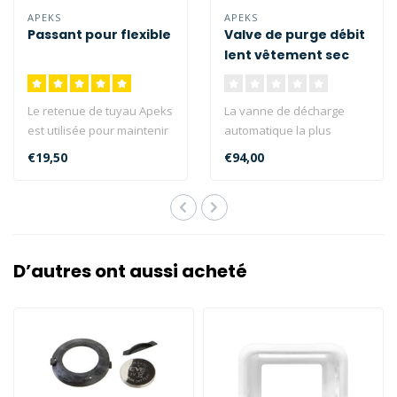
APEKS
APEKS
Passant pour flexible
Valve de purge débit
lent vêtement sec
Le retenue de tuyau Apeks
La vanne de décharge
est utilisée pour maintenir
automatique la plus
en place le long tuyau lo..
avancée techniquement et
€19,50
€94,00
fiable qui e..
D’autres ont aussi acheté