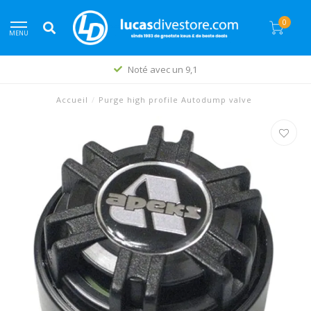
0
MENU
Noté avec un 9,1
Accueil
/
Purge high profile Autodump valve