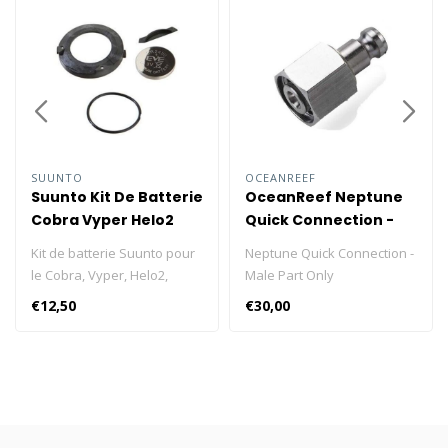
SUUNTO
OCEANREEF
Suunto Kit De Batterie
OceanReef Neptune
Cobra Vyper Helo2
Quick Connection -
Vyper Air Zoop
Male Part Only
Kit de batterie Suunto pour
Neptune Quick Connection -
le Cobra, Vyper, Helo2,
Male Part Only
Vyper Air et Zoop.
€12,50
€30,00