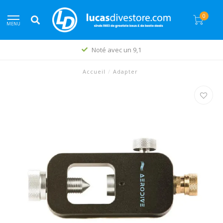
0
MENU
Noté avec un 9,1
Accueil
/
Adapter