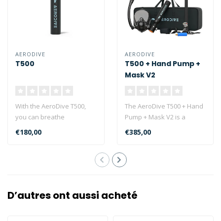
AERODIVE
AERODIVE
T500
T500 + Hand Pump +
Mask V2
With the AeroDive T500,
The AeroDive T500 + Hand
you can breathe
Pump + Mask V2 is a
underwater for up to 10
complete set that offers an
€180,00
€385,00
minutes without ..
unparal..
D’autres ont aussi acheté