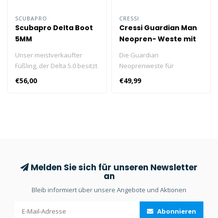
SCUBAPRO
CRESSI
Scubapro Delta Boot
Cressi Guardian Man
5MM
Neopren- Weste mit
Reißverschluss 2 mm
Unser meistverkaufter
Die Guardian
Füßling, der Delta 5.0 besitzt
Neoprenweste für
eine robuste und dennoch
Erwachsene ist aus
€56,00
€49,99
flexible Außensohle sowie
hochwertigem, 2 mm
eine gummierte Schicht und
dickem, doppelt gefüttertem
ist dabei sehr leicht.
elastischem Neopren mit
Flachnähten gefertigt,
wodurch sie flexibler,
bequemer, weicher und
strapazierfähiger ist.
Melden Sie sich für unseren Newsletter
an
Bleib informiert über unsere Angebote und Aktionen
Abonnieren