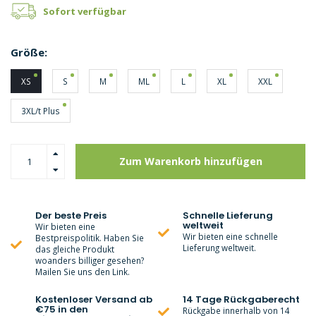
Sofort verfügbar
Größe:
XS
S
M
ML
L
XL
XXL
3XL/t Plus
Zum Warenkorb hinzufügen
Der beste Preis
Schnelle Lieferung
weltweit
Wir bieten eine
Wir bieten eine schnelle
Bestpreispolitik. Haben Sie
Lieferung weltweit.
das gleiche Produkt
woanders billiger gesehen?
Mailen Sie uns den Link.
Kostenloser Versand ab
14 Tage Rückgaberecht
€75 in den
Rückgabe innerhalb von 14