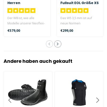
Herren
Fullsuit EOL Größe XS
Der W8 ist, wie alle
Das W5 3,5 mm ist auf
Modelle unserer Neoflex-
neue Normen
Serie, aus extrem
ausgerichtet, die auf den
€579,00
€299,00
weichem, flexible..
Anforderungen von Pr..
Andere haben auch gekauft