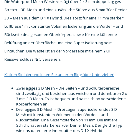
Die Waterproof Mesh Weste verfügt über 2 x 3 mm doppellagiges
Stretch – 3D-Mesh und eine zusätzliche Stütze aus 5 mm 70er Denier
3D – Mesh aus dem D 1 X Hybrid. Dies sorgt für eine 11 mm starke “
Luftblase “ mit konstanter Volumen Isolierung um die Vorder – und
Rückseite des gesamten Oberkörpers sowie für eine kühlende
Belüftung an der Oberfläche und eine Super Isolierung beim
Eintauchen. Die Weste ist an der Vorderseite mit einem YKK
Reissverschluss Nr.5 versehen.
Klicken Sie hier und lesen Sie unseren Blog über Unterzieher!
Zweilagiges 3 D Mesh – Die Seiten – und Schulterbereiche
sind zweilagig und bestehen aus weichem und dehnbaren 2 x
3 mm 3 D Mesh. Es ist bequem und past sich an verschiedene
Körperformen an.
Dreilagiges 3 D Mesh – Drei Lagen superisolierendes 3 D
Mesh mit konstantem Volumen in den Vorder – und
Rückenteilen. Eine Gesamtstärke von 11 mm. Die mittlere
Schicht hat ein stärkeres 70er Denier Mesh. Der gleiche Typ
wie das patentierte Innenfutter des D 1 X Hybrid