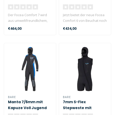
Der Focea Comfort 7 wird
Jetzt bietet der neue Focea
aus umweltfreundlichem,
Comfort 6 von Beuchat noch
kalksteinbasiertem
mehr Verbesserungen in
€464,00
€434,00
Neopren mit ..
Sa..
BARE
BARE
Manta 7/6mm mit
7mm S-Flex
Kapuze Voll Jugend
Stepweste mit
Kapuze Herren