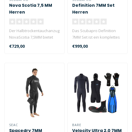
Nova Scotia 7,5 MM
Definition 7MM Set
Herren
Herren
Der Halbtrockentauchanzug
Das Scubapro Definition
NovaScotia 7,5MM bietet
7MM Set ist ein komplettes
besseren Wärmeschutz als
Set für Herren. Dieses
€729,00
€999,00
jede..
Neopr..
SEAC
BARE
Spacedry 7MM
Velocity Ultra 2.0 7MM