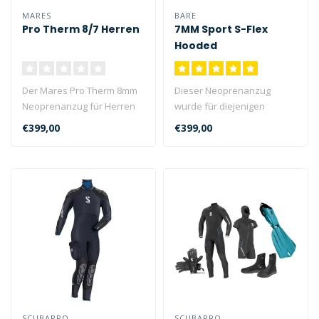
MARES
BARE
Pro Therm 8/7 Herren
7MM Sport S-Flex
Hooded
Der Mares Pro Therm 8mm
Dieser Neoprenanzug
Neoprenanzug für Herren
wurde für diejenigen
vereint thermischen
entwickelt, die alle Arten
€399,00
€399,00
Komfort, Wi..
von Wassers..
SCUBAPRO
SCUBAPRO