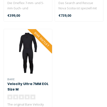
Die Oneflex 7-mm- und 5-
Das Search and Rescue
mm-Such- und
Nova Scotia ist speziell mit
Rettungsanzug mit
hellen, auffälligen Farben u..
€399,00
€739,00
Frontreißverschluss mit ..
DIVE OUTLET
BARE
Velocity Ultra 7MM EOL
Size M
The original Bare Velocity