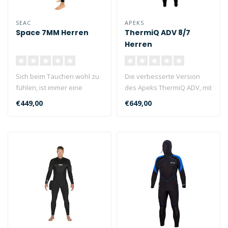
SEAC
APEKS
Space 7MM Herren
ThermiQ ADV 8/7
Herren
Sich beim Tauchen wohl zu
Die verbesserte Version
fühlen, ist immer eine
des Apeks ThermiQ ADV, mit
Angelegenheit, bei der viele
neuem, warmem Thermo-
€449,00
€649,00
v..
Innenfut..