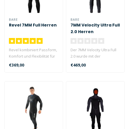
BARE
BARE
Revel 7MM Full Herren
7MM Velocity Ultra Full
2.0 Herren
Revel kombiniert Passform,
Der 7MM Velocity Ultra Full
Komfort und Flexibilität für
2.0 wurde mit der
herausragende Multis..
Ultrawarmth OMNIRED®
€369,00
€469,00
Infrarot-Tec..