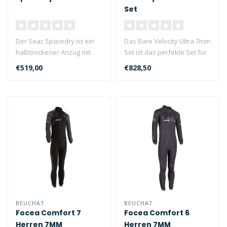
Set
Der Seac Spacedry ist ein
Das Bare Velocity Ultra 7mm
halbtrockener Anzug mit
Set ist das perfekte Set für
horizontalem
alle, die das ganze Ja..
€519,00
€828,50
Rückenreißversc..
BEUCHAT
BEUCHAT
Focea Comfort 7
Focea Comfort 6
Herren 7MM
Herren 7MM