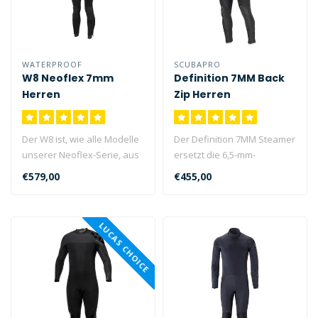
WATERPROOF
SCUBAPRO
W8 Neoflex 7mm
Definition 7MM Back
Herren
Zip Herren
Der W8 ist, wie alle Modelle
Der Definition 7MM Steamer
unserer Neoflex-Serie, aus
ersetzt die 6,5-mm-
extrem weichem, flexible..
Vorgängerversion dieses
€579,00
€455,00
beliebten..
LUCAS CHOICE