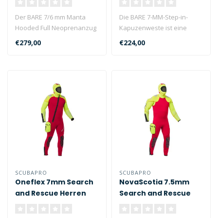
Der BARE 7/6 mm Manta
Die BARE 7-MM-Step-in-
Hooded Full Neoprenanzug
Kapuzenweste ist eine
ist ein großartiger Anzug
großartige Wahl, um sie mit
€279,00
€224,00
zum Ab..
jedem 7..
SCUBAPRO
SCUBAPRO
Oneflex 7mm Search
NovaScotia 7.5mm
and Rescue Herren
Search and Rescue
Herren