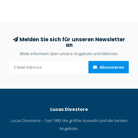
Datumsanzeige und
Datumsanzeige und
Uhrengehäuse aus Titan.
Uhrengehäuse aus Titan.
Melden Sie sich für unseren Newsletter
an
Bleib informiert über unsere Angebote und Aktionen
Abonnieren
Lucas Divestore
Lucas Divestore – Seit 1983 die größte Auswahl und die besten
Angebote.