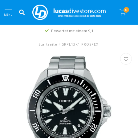
0
MENU
Bewertet mit einem 9,1
Startseite
/
SRPL13K1 PROSPEX