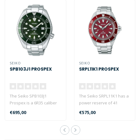
SEIKO
SEIKO
SPB103J1 PROSPEX
SRPL11K1 PROSPEX
The Seiko SPB103J1
The Seiko SRPL11K1 has a
Prospex is a 6R35 caliber
power reserve of 41
watch with an accuracy of
hours, hardlex crystal, a
€695,00
€575,00
+25 to -1..
water res..