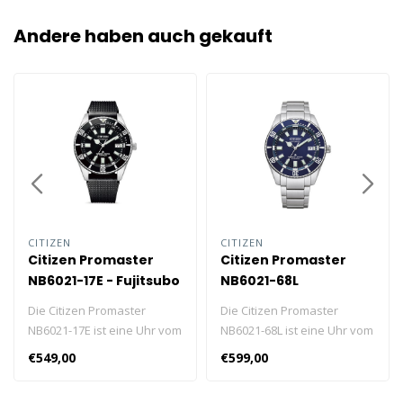
Andere haben auch gekauft
CITIZEN
CITIZEN
Citizen Promaster
Citizen Promaster
NB6021-17E - Fujitsubo
NB6021-68L
Die Citizen Promaster
Die Citizen Promaster
NB6021-17E ist eine Uhr vom
NB6021-68L ist eine Uhr vom
Kaliber 9051 mit
Kaliber 9051 mit
€549,00
€599,00
Druckdeckel, 42 Stunden
Druckdeckel, 42 Stunden
Gangreserve,
Gangreserve,