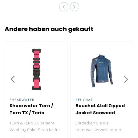
Andere haben auch gekauft
SHEARWATER
BEUCHAT
Shearwater Tern /
Beuchat Atoll Zipped
Tern TX / Teric
Jacket Seaweed
Remora Webbing
Herren
TERN & TERN TX Remora
Entdecken Sie die
Strap Kit
Webbing Color Strap Kit für
Unterwasserwelt mit der
Trockentauchanzüge.
Beuchat Zip-Jacke für