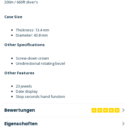
200m / 660ft diver's
Case Size
Thickness: 13.4 mm
Diameter: 43.8 mm
Other Specifications
Screw-down crown
Unidirectional rotating bezel
Other Features
23 jewels
Date display
Stop seconds hand function
Bewertungen
Eigenschaften