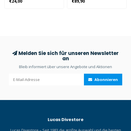
€24,00
€89,90
Herren. Mit dem exklusiven
Beuchat-„seaweed“-Design
und aus 2 mm starkem
Neopren vereint diese Jacke
Stil und Leistung.
Melden Sie sich für unseren Newsletter
an
Bleib informiert über unsere Angebote und Aktionen
Abonnieren
Lucas Divestore
Lucas Divestore – Seit 1983 die größte Auswahl und die besten