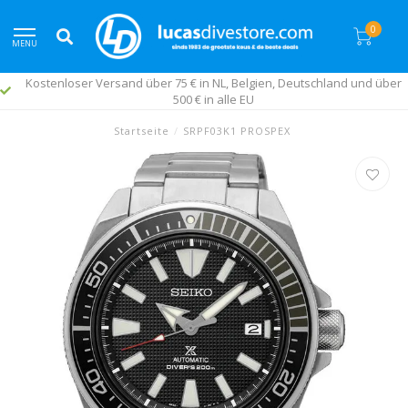
0
MENU
Kostenloser Versand über 75 € in NL, Belgien, Deutschland und über
500 € in alle EU
Startseite
/
SRPF03K1 PROSPEX