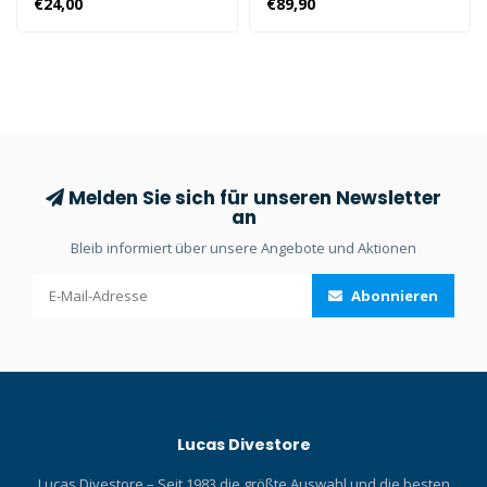
€24,00
€89,90
Herren. Mit dem exklusiven
Beuchat-„seaweed“-Design
und aus 2 mm starkem
Neopren vereint diese Jacke
Stil und Leistung.
Melden Sie sich für unseren Newsletter
an
Bleib informiert über unsere Angebote und Aktionen
Abonnieren
Lucas Divestore
Lucas Divestore – Seit 1983 die größte Auswahl und die besten