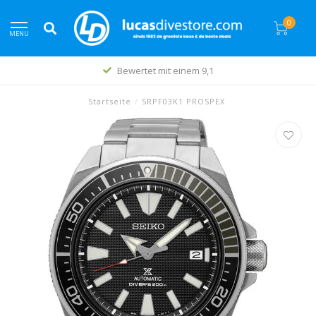
0
MENU
Bewertet mit einem 9,1
Startseite
/
SRPF03K1 PROSPEX