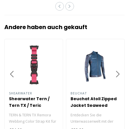
Andere haben auch gekauft
SHEARWATER
BEUCHAT
Shearwater Tern /
Beuchat Atoll Zipped
Tern TX / Teric
Jacket Seaweed
Remora Webbing
Herren
TERN & TERN TX Remora
Entdecken Sie die
Strap Kit
Webbing Color Strap Kit für
Unterwasserwelt mit der
Trockentauchanzüge.
Beuchat Zip-Jacke für