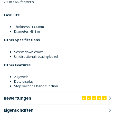
200m / 660ft diver's
Case Size
Thickness: 13.4 mm
Diameter: 43.8 mm
Other Specifications
Screw-down crown
Unidirectional rotating bezel
Other Features
23 jewels
Date display
Stop seconds hand function
Bewertungen
Eigenschaften