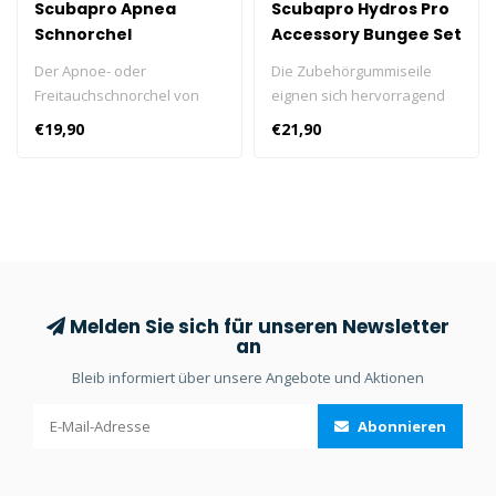
Scubapro Apnea
Scubapro Hydros Pro
Schnorchel
Accessory Bungee Set
M
Der Apnoe- oder
Die Zubehörgummiseile
Freitauchschnorchel von
eignen sich hervorragend
SCUBAPRO lässt sich
zur Sicherung von
€19,90
€21,90
einfach am Maskenband
Tauchlampen oder zur
befestigen.
optimalen Schlauchführung.
Melden Sie sich für unseren Newsletter
an
Bleib informiert über unsere Angebote und Aktionen
Abonnieren