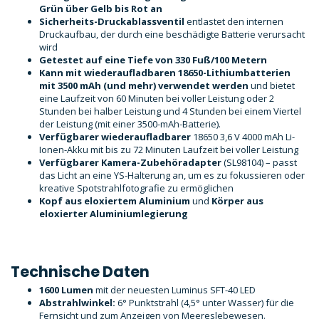
Grün über Gelb bis Rot an
Sicherheits-Druckablassventil
entlastet den internen
Druckaufbau, der durch eine beschädigte Batterie verursacht
wird
Getestet auf eine Tiefe von 330 Fuß/100 Metern
Kann mit wiederaufladbaren 18650-Lithiumbatterien
mit 3500 mAh (und mehr) verwendet werden
und bietet
eine Laufzeit von 60 Minuten bei voller Leistung oder 2
Stunden bei halber Leistung und 4 Stunden bei einem Viertel
der Leistung (mit einer 3500-mAh-Batterie).
Verfügbarer wiederaufladbarer
18650 3,6 V 4000 mAh Li-
Ionen-Akku mit bis zu 72 Minuten Laufzeit bei voller Leistung
Verfügbarer Kamera-Zubehöradapter
(SL98104) – passt
das Licht an eine YS-Halterung an, um es zu fokussieren oder
kreative Spotstrahlfotografie zu ermöglichen
Kopf aus eloxiertem Aluminium
und
Körper aus
eloxierter Aluminiumlegierung
Technische Daten
1600 Lumen
mit der neuesten Luminus SFT-40 LED
Abstrahlwinkel:
6° Punktstrahl (4,5° unter Wasser) für die
Fernsicht und zum Anzeigen von Meereslebewesen.