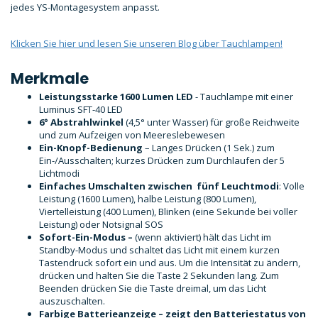
jedes YS-Montagesystem anpasst.
Klicken Sie hier und lesen Sie unseren Blog über Tauchlampen!
Merkmale
Leistungsstarke 1600 Lumen LED
- Tauchlampe mit einer
Luminus SFT-40 LED
6° Abstrahlwinkel
(4,5° unter Wasser) für große Reichweite
und zum Aufzeigen von Meereslebewesen
Ein-Knopf-Bedienung
– Langes Drücken (1 Sek.) zum
Ein-/Ausschalten; kurzes Drücken zum Durchlaufen der 5
Lichtmodi
Einfaches Umschalten zwischen
fünf Leuchtmodi
: Volle
Leistung (1600 Lumen), halbe Leistung (800 Lumen),
Viertelleistung (400 Lumen), Blinken (eine Sekunde bei voller
Leistung) oder Notsignal SOS
Sofort-Ein-Modus –
(wenn aktiviert) hält das Licht im
Standby-Modus und schaltet das Licht mit einem kurzen
Tastendruck sofort ein und aus. Um die Intensität zu ändern,
drücken und halten Sie die Taste 2 Sekunden lang. Zum
Beenden drücken Sie die Taste dreimal, um das Licht
auszuschalten.
Farbige Batterieanzeige
– zeigt den Batteriestatus von