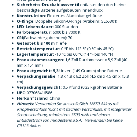
Sicherheits-Druckablassventil
entlastet den durch eine
beschädigte Batterie aufgebauten Innendruck
Konstruktion:
Eloxiertes Aluminiumgehäuse
O-Ringe:
Doppelte Silikon-O-Ringe (Artikelnr. SL65301)
LED-Lebensdauer:
000 Stunden
Farbtemperatur:
6000 bis 7000 K
CRI
(Farbwiedergabeindex): 70
Getestet bis 100 m Tiefe
Betriebstemperatur:
0 °F bis 113 °F (0 °C bis 45 °C)
Lagertemperatur:
-10 °C bis 60 °C (14 °F bis 140 °F)
Produktabmessungen:
1,6 Zoll Durchmesser x 5,9 Zoll (40
mm x 151 mm)
Produktgewicht: 5,3
Unzen (149 Gramm) ohne Batterie
Verpackungsmaße:
1,8 x 1,8 x 6,2 Zoll (4,5 cm x 4,5 cm x 15,8
cm)
Verpackungsgewicht:
0,5 Pfund (0,23 kg) ohne Batterie
UPC
: 077068416586
Herkunftsland
: China
Hinweis:
Verwenden Sie ausschließlich 18650-Akkus mit
Knopfverschluss (nicht mit flachem Verschluss), mit integrierter
Schutzschaltung, mindestens 3500 mAh und einem
Entladestrom von mindestens 3,5 A. Verwenden Sie keine
CR123-Akkus.