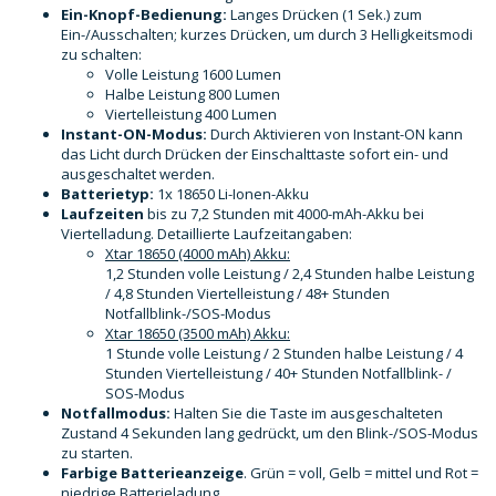
Ein-Knopf-Bedienung:
Langes Drücken (1 Sek.) zum
Ein-/Ausschalten; kurzes Drücken, um durch 3 Helligkeitsmodi
zu schalten:
Volle Leistung 1600 Lumen
Halbe Leistung 800 Lumen
Viertelleistung 400 Lumen
Instant-ON-Modus:
Durch Aktivieren von Instant-ON kann
das Licht durch Drücken der Einschalttaste sofort ein- und
ausgeschaltet werden.
Batterietyp:
1x 18650 Li-Ionen-Akku
Laufzeiten
bis zu 7,2 Stunden mit 4000-mAh-Akku bei
Viertelladung. Detaillierte Laufzeitangaben:
Xtar 18650 (4000 mAh) Akku:
1,2 Stunden volle Leistung / 2,4 Stunden halbe Leistung
/ 4,8 Stunden Viertelleistung / 48+ Stunden
Notfallblink-/SOS-Modus
Xtar 18650 (3500 mAh) Akku:
1 Stunde volle Leistung / 2 Stunden halbe Leistung / 4
Stunden Viertelleistung / 40+ Stunden Notfallblink- /
SOS-Modus
Notfallmodus:
Halten Sie die Taste im ausgeschalteten
Zustand 4 Sekunden lang gedrückt, um den Blink-/SOS-Modus
zu starten.
Farbige Batterieanzeige
. Grün = voll, Gelb = mittel und Rot =
niedrige Batterieladung.