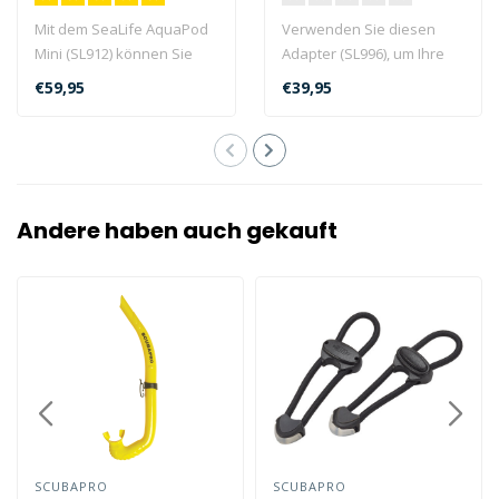
Mit dem SeaLife AquaPod
Verwenden Sie diesen
Mini (SL912) können Sie
Adapter (SL996), um Ihre
Ihre Kamera sowohl an
GoPro®-Kamera an der
€59,95
€39,95
Land als ..
Flex-Connec..
Andere haben auch gekauft
SCUBAPRO
SCUBAPRO