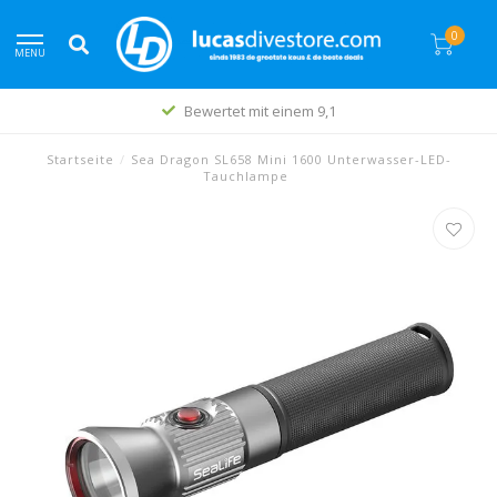
0
MENU
Bewertet mit einem 9,1
Startseite
/
Sea Dragon SL658 Mini 1600 Unterwasser-LED-
Tauchlampe