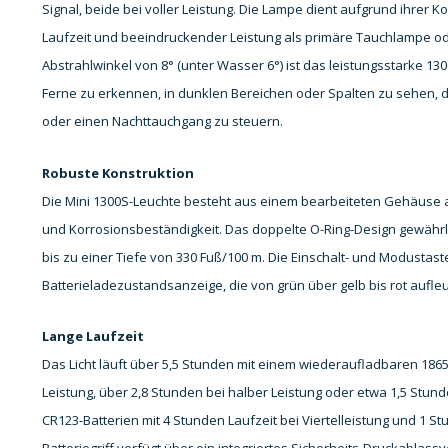
Signal, beide bei voller Leistung. Die Lampe dient aufgrund ihrer 
Laufzeit und beeindruckender Leistung als primäre Tauchlampe o
Abstrahlwinkel von 8° (unter Wasser 6°) ist das leistungsstarke 1
Ferne zu erkennen, in dunklen Bereichen oder Spalten zu sehen, 
oder einen Nachttauchgang zu steuern.
Robuste Konstruktion
Die Mini 1300S-Leuchte besteht aus einem bearbeiteten Gehäuse a
und Korrosionsbeständigkeit. Das doppelte O-Ring-Design gewährl
bis zu einer Tiefe von 330 Fuß/100 m. Die Einschalt- und Modustas
Batterieladezustandsanzeige, die von grün über gelb bis rot aufleu
Lange Laufzeit
Das Licht läuft über 5,5 Stunden mit einem wiederaufladbaren 18650
Leistung, über 2,8 Stunden bei halber Leistung oder etwa 1,5 Stund
CR123-Batterien mit 4 Stunden Laufzeit bei Viertelleistung und 1 S