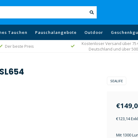
hes Tauchen
Pauschalangebote
Outdoor
Geschenkgu
Kostenloser Versand über 75 € 
Der beste Preis
Deutschland und über 500 
 SL654
SEALIFE
€149,
€123,14 Exk
Mit 1300 L