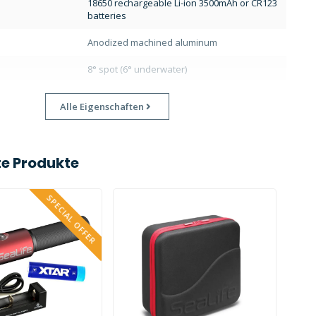
18650 rechargeable Li-ion 3500mAh or CR123
batteries
Anodized machined aluminum
8° spot (6° underwater)
Alle Eigenschaften
e Produkte
SPECIAL OFFER