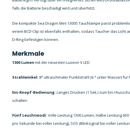
Batteriegriff verfügt über ein integriertes Sicherheits-Druckablass
falls die Batterie beschädigt wird und überhitzt.
Die kompakte Sea Dragon Mini 1300S Tauchlampe passt problemlos
einem BCD-Clip ist ebenfalls enthalten, sodass Taucher das Licht
D-Ring befestigen können.
Merkmale
1300 Lumen
mit der neuesten Luxeon V LED
Strahlwinkel:
8° ultraschmaler Punktstrahl (6 ° unter Wasser) fü
Ein-Knopf-Bedienung:
Langes Drücken (1 Sek.) zum Ein-/Ausscha
schalten
Fünf Leuchtmodi:
Volle Leistung 1300 Lumen, Halbe Leistung 650 
pro Sekunde bei voller Leistung), SOS (Blinksignal bei voller Leistun