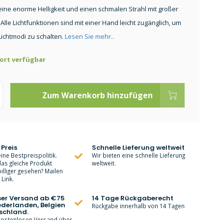
ine enorme Helligkeit und einen schmalen Strahl mit großer
Alle Lichtfunktionen sind mit einer Hand leicht zugänglich, um
Lichtmodi zu schalten.
Lesen Sie mehr..
ort verfügbar
Zum Warenkorb hinzufügen
 Preis
Schnelle Lieferung weltweit
ine Bestpreispolitik.
Wir bieten eine schnelle Lieferung
as gleiche Produkt
weltweit.
lliger gesehen? Mailen
Link.
ser Versand ab €75
14 Tage Rückgaberecht
ederlanden, Belgien
Rückgabe innerhalb von 14 Tagen
schland.
 kostenlosen Versand über