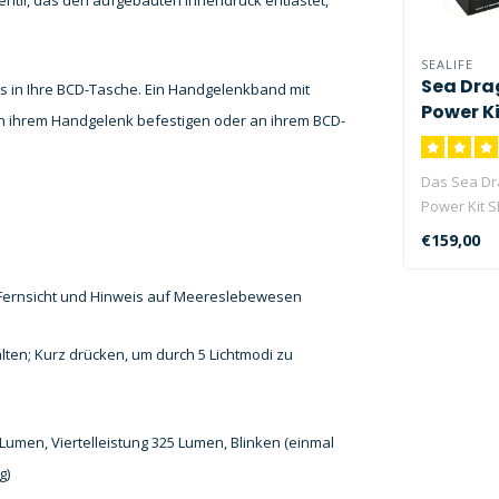
ventil, das den aufgebauten Innendruck entlastet,
SEALIFE
Sea Dra
 in Ihre BCD-Tasche. Ein Handgelenkband mit
Power Ki
 an ihrem Handgelenk befestigen oder an ihrem BCD-
Das Sea Dr
Power Kit S
leistungsst
€159,00
r Fernsicht und Hinweis auf Meereslebewesen
lten; Kurz drücken, um durch 5 Lichtmodi zu
Lumen, Viertelleistung 325 Lumen, Blinken (einmal
g)