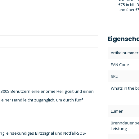
€75 in NL, 
und über €5
Eigensch
Artikelnummer
EAN Code
SKU
Whats in the b
300S Benutzern eine enorme Helligkeit und einen
t einer Hand leicht zugänglich, um durch fünf
Lumen
Brenndauer bei
Leistung
tung, einsekündiges Blitzsignal und Notfall-SOS-