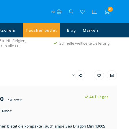
0
DE
tschein
Taucher outlet
Blog
Marken
in NL, Belgien,
Schnelle weltweite Lieferung
€ in alle EU
00
Auf Lager
Inkl. MwSt.
l. MwSt
umen bietet die kompakte Tauchlampe Sea Dragon Mini 1300S