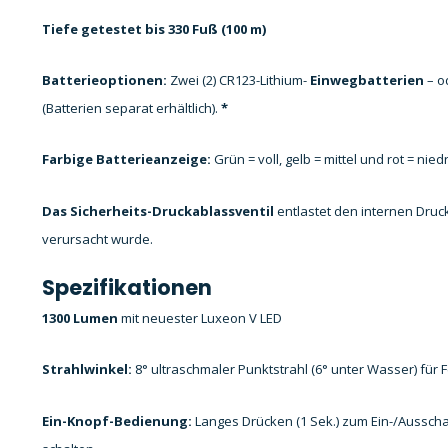
Tiefe getestet bis 330 Fuß (100 m)
Batterieoptionen:
Zwei (2) CR123-Lithium-
Einwegbatterien
– o
(Batterien separat erhältlich).
*
Farbige Batterieanzeige:
Grün = voll, gelb = mittel und rot = nied
Das Sicherheits-Druckablassventil
entlastet den internen Druc
verursacht wurde.
Spezifikationen
1300 Lumen
mit neuester Luxeon V LED
Strahlwinkel:
8° ultraschmaler Punktstrahl (6° unter Wasser) fü
Ein-Knopf-Bedienung:
Langes Drücken (1 Sek.) zum Ein-/Ausscha