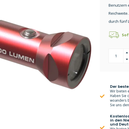
Benutzern e
Reichweite. 
durch fünf 
Sof
Der beste
Wir bieten e
Haben Sie d
woanders bi
Sie uns den 
Kostenlo
in den Ni
und Deut
Wir bieten