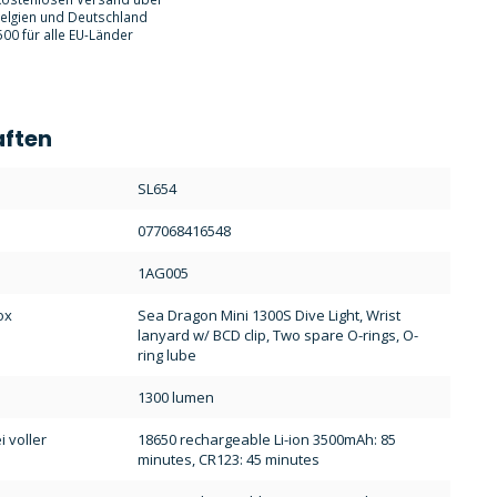
Belgien und Deutschland
00 für alle EU-Länder
aften
:
SL654
077068416548
1AG005
ox
Sea Dragon Mini 1300S Dive Light, Wrist
lanyard w/ BCD clip, Two spare O-rings, O-
ring lube
1300 lumen
 voller
18650 rechargeable Li-ion 3500mAh: 85
minutes, CR123: 45 minutes