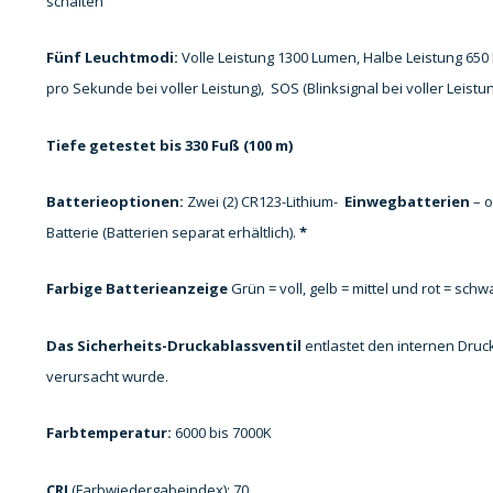
schalten
Fünf Leuchtmodi
:
Volle Leistung 1300 Lumen, Halbe Leistung 650 
pro Sekunde bei voller Leistung),
SOS (Blinksignal bei voller Leistu
Tiefe getestet bis 330 Fuß (100 m)
Batterieoptionen:
Zwei (2) CR123-Lithium-
Einwegbatterien
– o
Batterie (Batterien separat erhältlich).
*
Farbige Batterieanzeige
Grün = voll, gelb = mittel und rot = schw
Das Sicherheits-Druckablassventil
entlastet den internen Druc
verursacht wurde.
Farbtemperatur:
6000 bis 7000K
CRI
(Farbwiedergabeindex): 70