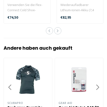
SL9831
Verwenden Sie die Flex-
Wiederaufladbarer
Connect Cold Shoe-
Lithium-Ionen-Akku (7,4
Halterung (SL991), um eine
Volt, 3400 mAh, 25 Wh) für
€74,50
€82,95
Lampe oder ..
Sea Dragon..
Andere haben auch gekauft
SCUBAPRO
GEAR AID