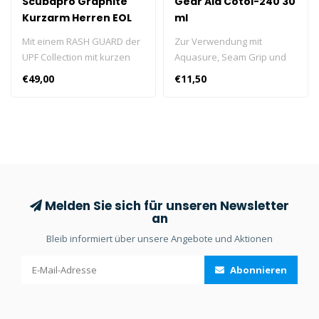
Scubapro Graphite
Gear Aid Cotol-240 30
Kurzarm Herren EOL
ml
Größe S
Mit einem RASH GUARD der
Zur Verwendung mit
UPF Collection mit kurzen
Aquasure, Seam Grip und
Ärmeln können Sie scharf
Freesole Urethan-Kleber.
€49,00
€11,50
aussehen und gleichzeitig
Verkürzt die Verklebung auf
soliden Sonnenschutz
15 Minuten und die
genießen.
vollständige Aushärtezeit
auf weniger als 2 Stunden.
Melden Sie sich für unseren Newsletter
an
Bleib informiert über unsere Angebote und Aktionen
Abonnieren