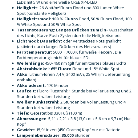
LEDs mit 5 W und eine weiße CREE XP-L-LED
Helligkeit:
26 Watt/m² Fluoro Flood und 800 Lumen White
Spot (konstante Helligkeit)
Helligkeitsmodi: 100 %
Fluoro
Flood, 50 % Fluoro Flood, 100
% White Spot und 50 % White Spot
Tastensteuerung: Langes Drücken zum
Ein-
/Ausschalten
des Lichts; Kurze Push-Zyklen durch die Helligkeitsmodi.
Lichtmodi:
Dauerlicht
oder verstecktes Notsignallicht
(aktiviert durch langes Drücken des Netzschalters)
Farbtemperatur:
5000 ~ 7000 K für weiße Flecken
.
Die
Farbtemperatur gilt nicht für blaue LEDs
Wellenlänge
:
450–460 nm (gilt für emittiertes blaues Licht)
Abstrahlwinkel: 65°
Fluoro
Flood und 15° White Spot
Akku:
Lithium-Ionen 7,4 V, 3400 mAh, 25 Wh (im Lieferumfang
enthalten)
Akkuladezeit:
170 Minuten
Laufzeit:
Fluoro Flutstrahl: 1 Stunde bei voller Leistung und 2
Stunden bei halber Leistung
Weißer Punktstrahl:
2 Stunden bei voller Leistung und 4
Stunden bei halber Leistung
Tiefe:
Getestet bis 330 Fuß (100 m)
Abmessungen
: 5,1" x 2,2" x 3,8 (13,0 cm x 5,6 cm x 9,7 cm) Nur
Kopf
Gewicht
: 15,9 Unzen (450 Gramm) Kopf nur mit Batterie
Lampenlebensdauer:
35.000
Stunden