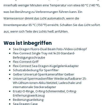
innerhalb weniger Minuten eine Temperatur von etwa 60 °C (140 °F),
was bei Berührung zu Verbrennungen führen kann. Ein
Wärmesensor dimmt das Licht automatisch, wenn die
Innentemperatur 65 °C (150 °F) erreicht. Schalten Sie das Licht sofort
aus, wenn sich Teile des Lichts heiß anfühlen.
Was ist inbegriffen
Sea Dragon Fluoro-Dual Beam Foto-/Video-Lichtkopf
Flex-Connect Single Tray mit ¼-20-Standard-
Befestigungsschraube
Flex-Connect-Griff
Flex-Connect Sea Dragon-Kugelgelenkadapter
Schutzabdeckung für Sperrfilter
Gelber Universal-Sperrkamerafilter Gelber
Universal-Sperrmaskenfilter Wiederaufladbarer 25-
Wh-Lithium-Ionen-Akku Netzteil, Ladeschale und
internationale Steckeradapter
Ersatz-O-Ringe, O-Ring-Schmiermittel, O-Ring-
Entfernungswerkzeug
Bedienungsanleitung
Sea Dragon Case