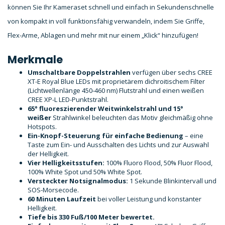
können Sie Ihr Kameraset schnell und einfach in Sekundenschnelle
von kompakt in voll funktionsfähig verwandeln, indem Sie Griffe,
Flex-Arme, Ablagen und mehr mit nur einem „Klick“ hinzufügen!
Merkmale
Umschaltbare Doppelstrahlen
verfügen über sechs CREE
XT-E Royal Blue LEDs mit proprietärem dichroitischem Filter
(Lichtwellenlänge 450-460 nm) Flutstrahl und einen weißen
CREE XP-L LED-Punktstrahl.
65° fluoreszierender Weitwinkelstrahl und 15°
weißer
Strahlwinkel beleuchten das Motiv gleichmäßig ohne
Hotspots.
Ein-Knopf-Steuerung für einfache Bedienung
– eine
Taste zum Ein- und Ausschalten des Lichts und zur Auswahl
der Helligkeit.
Vier Helligkeitsstufen:
100% Fluoro Flood, 50% Fluor Flood,
100% White Spot und 50% White Spot.
Versteckter Notsignalmodus:
1 Sekunde Blinkintervall und
SOS-Morsecode.
60 Minuten Laufzeit
bei voller Leistung und konstanter
Helligkeit.
Tiefe bis 330 Fuß/100 Meter bewertet.