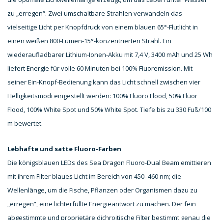
zu „erregen“.
Zwei umschaltbare Strahlen verwandeln das
vielseitige Licht per Knopfdruck von einem blauen 65°-Flutlicht in
einen weißen 800-Lumen-15°-konzentrierten Strahl. Ein
wiederaufladbarer Lithium-Ionen-Akku mit 7,4 V, 3400 mAh und 25 Wh
liefert Energie für volle 60 Minuten bei 100% Fluoremission. Mit
seiner Ein-Knopf-Bedienung kann das Licht schnell zwischen vier
Helligkeitsmodi eingestellt werden: 100% Fluoro Flood, 50% Fluor
Flood, 100% White Spot und 50% White Spot. Tiefe bis zu 330 Fuß/100
m bewertet.
Lebhafte und satte Fluoro-Farben
Die königsblauen LEDs des Sea Dragon Fluoro-Dual Beam emittieren
mit ihrem Filter blaues Licht im Bereich von 450–460 nm; die
Wellenlänge, um die Fische, Pflanzen oder Organismen dazu zu
„erregen“, eine lichterfüllte Energieantwort zu machen. Der fein
abgestimmte und proprietäre dichroitische Filter bestimmt genau die