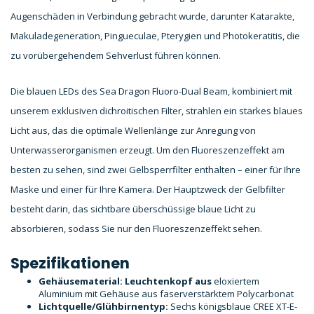
Augenschäden in Verbindung gebracht wurde, darunter Katarakte,
Makuladegeneration, Pingueculae, Pterygien und Photokeratitis, die
zu vorübergehendem Sehverlust führen können.
Die blauen LEDs des Sea Dragon Fluoro-Dual Beam, kombiniert mit
unserem exklusiven dichroitischen Filter, strahlen ein starkes blaues
Licht aus, das die optimale Wellenlänge zur Anregung von
Unterwasserorganismen erzeugt. Um den Fluoreszenzeffekt am
besten zu sehen, sind zwei Gelbsperrfilter enthalten – einer für Ihre
Maske und einer für Ihre Kamera. Der Hauptzweck der Gelbfilter
besteht darin, das sichtbare überschüssige blaue Licht zu
absorbieren, sodass Sie nur den Fluoreszenzeffekt sehen.
Spezifikationen
Gehäusematerial: Leuchtenkopf
aus
eloxiertem
Aluminium mit Gehäuse aus faserverstärktem Polycarbonat
Lichtquelle/Glühbirnentyp:
Sechs königsblaue CREE XT-E-