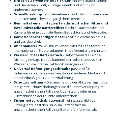
Einfach zu erweitern mit Flex-Connect™
Schalen, Griffen
und Flex-Armen, Griff, YS, Kugelgelenk, Kaltschuh und
anderem Zubehör.
Schnelllöseknopf
zum Abnehmen des Lichts und zum Zielen
in Spalten und schwer zugänglichen Bereichen.
Beinhaltet einen integrierten dichroitischen Filter und
zwei universelle Barrierefilter
für Ihre Tauchmaske und
Kamera für eine optimale Fluoro-Betrachtung und Fotografie.
Korrosionsbeständiger Metallkopf
für Wärmeableitung
und Langlebigkeit.
Abnehmbarer 25-
W-Lithium-Ionen-Akku mit Ladegerät und
internationalen Steckeradaptern im Lieferumfang enthalten.
Wasserdichtes Batteriefach
– selbst wenn die O-Ring-
Dichtung versagt, ist das Batteriefach isoliert, sodass kein
Wasser an die interne Elektronik gelangen kann.
Universal-Befestigungsschraube
passend für
Unterwasserkameras von SeaLife und anderen Marken mit
standardmäßiger ¼-20-Stativhalterung.
Schutzschaltung
– Die Leuchte und der Akku verfügen über
integrierte Schutzschaltungen, die die Stromversorgung im
unwahrscheinlichen Fall einer Überhitzung oder eines
Kurzschlusses der Leuchte unterbrechen.
Sicherheitsdruckablassventil
– ein wasserdichtes
Einwegventil lässt den Druck im Batteriefach im
unwahrscheinlichen Fall einer Batteriefehlfunktion ab.