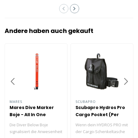
Andere haben auch gekauft
MARES
SCUBAPRO
Mares Dive Marker
Scubapro Hydros Pro
Boje - All In One
Cargo Pocket (Per
Stück)
Die Diver Below Boje
Wenn dein HYDROS PRO mit
signalisiert die Anwesenheit
der Cargo-Schenkeltasche