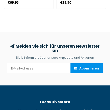
des Tauchers während des
ausgerüstet ist, erhältst du
€69,95
€39,90
Tauchgangs. Dank seiner
viel Tragekapazität mit
Länge von 160 cm und der
leichtem Zugriff.
leuchtend orangen Farbe ist
er auch aus der Ferne gut
sichtbar.
Melden Sie sich für unseren Newsletter
an
Bleib informiert über unsere Angebote und Aktionen
Abonnieren
Lucas Divestore