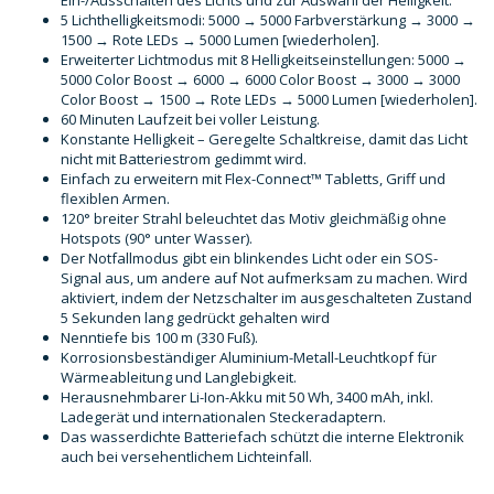
5 Lichthelligkeitsmodi: 5000 → 5000 Farbverstärkung → 3000 →
1500 → Rote LEDs → 5000 Lumen [wiederholen].
Erweiterter Lichtmodus mit 8 Helligkeitseinstellungen: 5000 →
5000 Color Boost → 6000 → 6000 Color Boost → 3000 → 3000
Color Boost → 1500 → Rote LEDs → 5000 Lumen [wiederholen].
60 Minuten Laufzeit bei voller Leistung.
Konstante Helligkeit – Geregelte Schaltkreise, damit das Licht
nicht mit Batteriestrom gedimmt wird.
Einfach zu erweitern mit Flex-Connect™ Tabletts, Griff und
flexiblen Armen.
120° breiter Strahl beleuchtet das Motiv gleichmäßig ohne
Hotspots (90° unter Wasser).
Der Notfallmodus gibt ein blinkendes Licht oder ein SOS-
Signal aus, um andere auf Not aufmerksam zu machen. Wird
aktiviert, indem der Netzschalter im ausgeschalteten Zustand
5 Sekunden lang gedrückt gehalten wird
Nenntiefe bis 100 m (330 Fuß).
Korrosionsbeständiger Aluminium-Metall-Leuchtkopf für
Wärmeableitung und Langlebigkeit.
Herausnehmbarer Li-Ion-Akku mit 50 Wh, 3400 mAh, inkl.
Ladegerät und internationalen Steckeradaptern.
Das wasserdichte Batteriefach schützt die interne Elektronik
auch bei versehentlichem Lichteinfall.