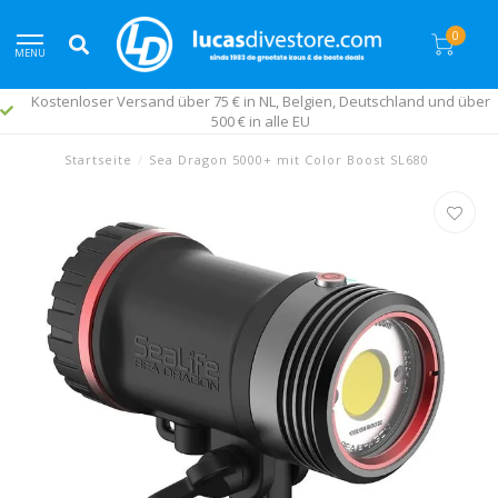
0
MENU
Kostenloser Versand über 75 € in NL, Belgien, Deutschland und über
500 € in alle EU
Startseite
/
Sea Dragon 5000+ mit Color Boost SL680