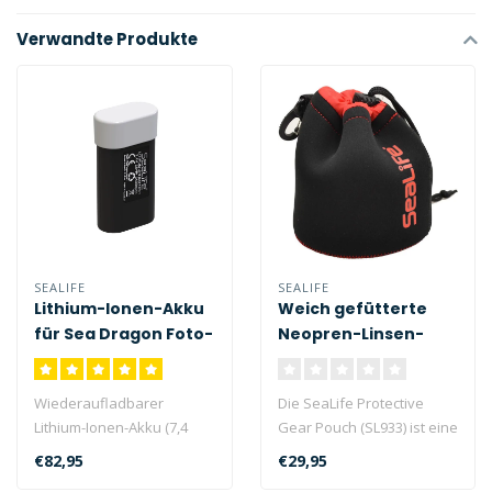
Verwandte Produkte
SEALIFE
SEALIFE
Lithium-Ionen-Akku
Weich gefütterte
für Sea Dragon Foto-
Neopren-Linsen-
Video-Leuchten
und
SL9831
Ausrüstungstasche
Wiederaufladbarer
Die SeaLife Protective
SL933
Lithium-Ionen-Akku (7,4
Gear Pouch (SL933) ist eine
Volt, 3400 mAh, 25 Wh) für
weich gefütterte Tasche,
€82,95
€29,95
Sea Dragon..
die..