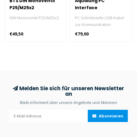
BTS DIN Monoventil
Aqualung PC
P25/M25x2
Interface
DIN Monoventil P25/M25x2.
PC-Schnittstelle USB-Kabel
zur Kommunikation
zwischen Ihrem
€49,50
€79,00
Tauchcomputer und PC.
Melden Sie sich für unseren Newsletter
an
Bleib informiert über unsere Angebote und Aktionen
Abonnieren