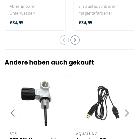
Abnehmbarer
Ein austauschbarer
Unterwasser-
magentafarbener
Farbkorrekturfilter
Farbfilter für den Sealife
€34,95
€34,95
(SL40005) für den
SportDiver, der d..
SportDiver, der U..
Andere haben auch gekauft
BTS
AQUALUNG