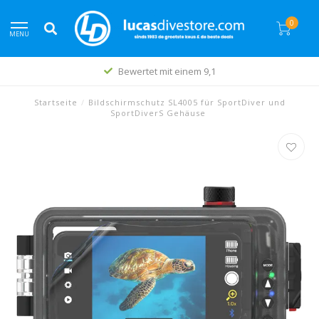
0
MENU
Bewertet mit einem 9,1
Startseite
/
Bildschirmschutz SL4005 für SportDiver und
SportDiverS Gehäuse