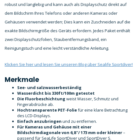
robust und langlebig und kann auch als Displayschutz direkt auf
dem Bildschirm Ihres Telefons oder anderen Kameras oder
Gehäusen verwendet werden; Dies kann ein Zuschneiden auf die
exakte Bildschirmgröße des Geräts erfordern. Jedes Paket enthält
zwei Displayschutzfolien, Staubentfernungsband, ein
Reinigungstuch und eine leicht verständliche Anleitung.
Klicken Sie hier und lesen Sie unseren Blog über Sealife Sportdiver!
Merkmale
See- und salzwasserbeständig
Wasserdicht bis 330ft/100m getestet
Die Fluorbeschichtung
weist Wasser, Schmutz und
Fingerabdrücke ab.
Hochtransparente PET-Folie
für eine klare Betrachtung
des LCD-Displays.
Einfach anzubringen
und zu entfernen.
Für Kameras und Gehäuse mit einer
Bildschirmdiagonale von 6,8″/ 173 mm oder kleiner
–
passend für SeaLife SportDiver und SportDiver S.