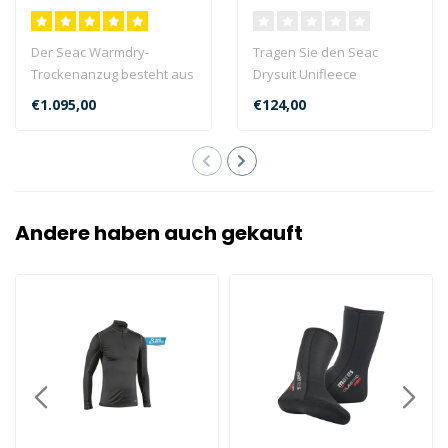
Der Seac Warmdry-
Tragen Sie den Seac
Trockenanzug besteht aus
Drysuit Unifleece
4 mm hochverdichtetem,
Insulating Unterzieher
€1.095,00
€124,00
komprimiertem N..
unter Ihrem Trocken..
Andere haben auch gekauft