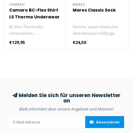
CAMARO
MARES
Camaro BC-Flex Shirt
Mares Classic Sock
LS Thermo Underwear
Herren
BC-Flex Thermodry-
Weiche, super elastische
Unterwäsche –
3mm Neopren-Füßlinge.
geruchshemmende Nano-
Ideal, um Schürfwunden zu
€129,95
€24,50
Holzkohle-Bambus.
vermeiden oder um in
Kombination mit Ihrem
Trockenanzug mehr Wärme
zu erhalten.
Melden Sie sich für unseren Newsletter
an
Bleib informiert über unsere Angebote und Aktionen
Abonnieren