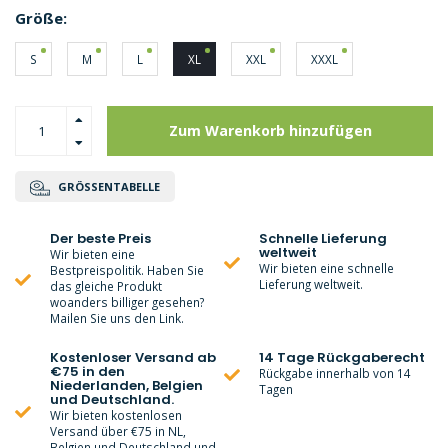
Größe:
S
M
L
XL
XXL
XXXL
Zum Warenkorb hinzufügen
GRÖSSENTABELLE
Der beste Preis
Schnelle Lieferung
weltweit
Wir bieten eine
Wir bieten eine schnelle
Bestpreispolitik. Haben Sie
Lieferung weltweit.
das gleiche Produkt
woanders billiger gesehen?
Mailen Sie uns den Link.
Kostenloser Versand ab
14 Tage Rückgaberecht
€75 in den
Rückgabe innerhalb von 14
Niederlanden, Belgien
Tagen
und Deutschland.
Wir bieten kostenlosen
Versand über €75 in NL,
Belgien und Deutschland und