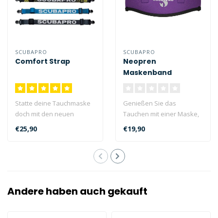
SCUBAPRO
SCUBAPRO
Comfort Strap
Neopren
Maskenband
Statte deine Tauchmaske
Genießen Sie das
doch mit den neuen
Tauchen mit einer Maske,
Comfort Straps aus!
die mit einem
€25,90
€19,90
Comfort Straps ä..
Neoprenband
ausgestatte..
Andere haben auch gekauft