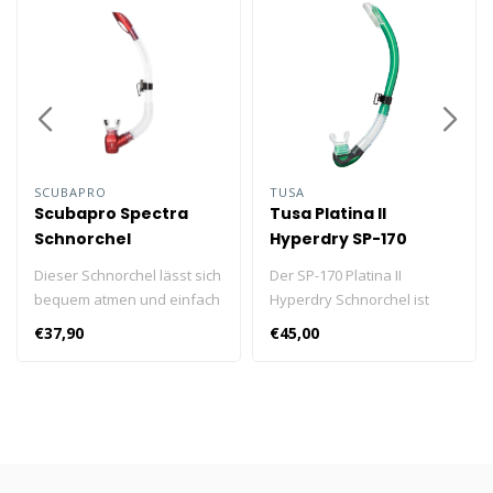
SCUBAPRO
TUSA
Scubapro Spectra
Tusa Platina II
Schnorchel
Hyperdry SP-170
Transparentes Silikon
Dieser Schnorchel lässt sich
Der SP-170 Platina II
bequem atmen und einfach
Hyperdry Schnorchel ist
ausblasen.
TUSA's führender
€37,90
€45,00
halbtrockener Schnorchel
und integriert verschiedene
Funktionen wie das
patentierte Hyperdry-
System (Supertrocken-
System).