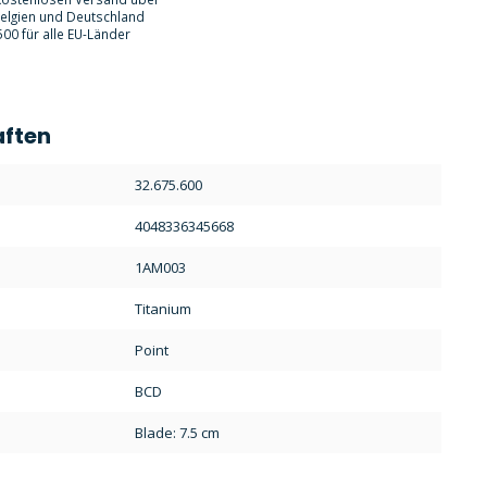
Belgien und Deutschland
00 für alle EU-Länder
aften
:
32.675.600
4048336345668
1AM003
Titanium
Point
BCD
Blade: 7.5 cm