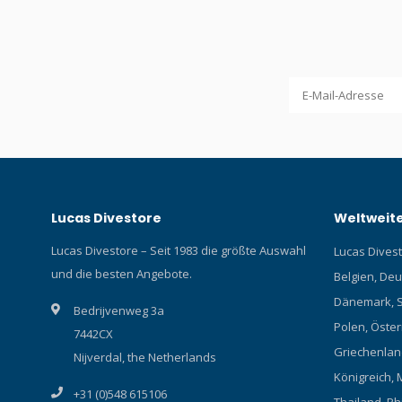
Lucas Divestore
Weltweite
Lucas Divestore – Seit 1983 die größte Auswahl
Lucas Divesto
und die besten Angebote.
Belgien, Deu
Dänemark, S
Bedrijvenweg 3a
Polen, Österr
7442CX
Griechenland
Nijverdal, the Netherlands
Königreich, 
+31 (0)548 615106