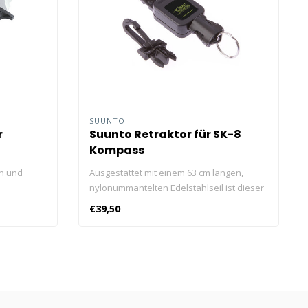
SUUNTO
r
Suunto Retraktor für SK-8
Kompass
n und
Ausgestattet mit einem 63 cm langen,
nylonummantelten Edelstahlseil ist dieser
Retraktor selbstreinigend, einfach zu
€39,50
montieren und seewasserbeständig. Der
Kompass-Retraktor sorgt dafür, dass Ihr
Suunto SK-8 Tauchkompass immer in
Reichweite ist.