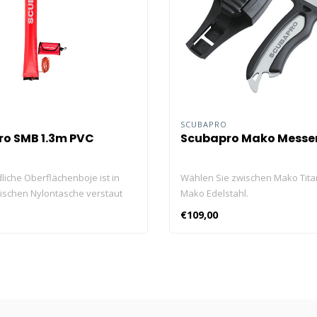
O
SCUBAPRO
o SMB 1.3m PVC
Scubapro Mako Messe
liche Oberflächenboje ist in
Wählen Sie zwischen Mako Tita
tischen Nylontasche verstaut
Mako Edelstahl.
ich bei gebrauch schnell
€109,00
Die untere Seite der Boje ist
mit zwei Bleigewichten
et.