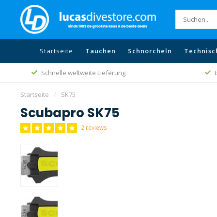
Startseite
Tauchen
Schnorcheln
Technisc
Schnelle weltweite Lieferung
Startseite
/
SK75
Scubapro SK75
2 reviews