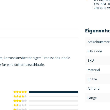
€75 in NL, 
und über €5
Eigensch
Artikelnummer
EAN Code
m, korrossionsbeständigem Titan ist das ideale
SKU
 für eine Sicherheitsschlaufe.
Material
Spitze
Anhang
Länge