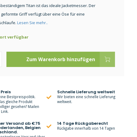
beständigem Titan ist das ideale Jacketmesser. Der
geformte Griff verfügt über eine Öse für eine
schlaufe.
Lesen Sie mehr..
ort verfügbar
Zum Warenkorb hinzufügen
 Preis
Schnelle Lieferung weltweit
ine Bestpreispolitik.
Wir bieten eine schnelle Lieferung
as gleiche Produkt
weltweit.
lliger gesehen? Mailen
Link.
ser Versand ab €75
14 Tage Rückgaberecht
ederlanden, Belgien
Rückgabe innerhalb von 14 Tagen
schland.
 kostenlosen Versand über