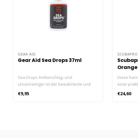
GEAR AID
SCUBAPR
Gear Aid Sea Drops 37ml
Scubapr
Orange
Sea Drops Antibeschlag- und
Diese hand
Linsenreiniger ist der bewährteste und
einer prak
zuverlässigste Antibeschlag der
und lässt s
€9,95
€24,60
Taucherwelt, entwickelt für maximale
auspacken. 
Beschlagfreiheit und schnelle, einfache
offen und 
Anwendung im Feld.
ausgestatt