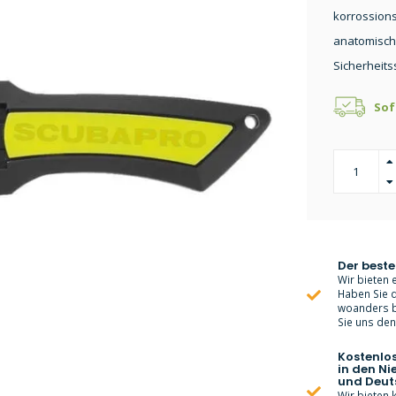
korrossions
anatomisch 
Sicherheits
Sof
Der beste
Wir bieten e
Haben Sie d
woanders bi
Sie uns den 
Kostenlo
in den Ni
und Deut
Wir bieten