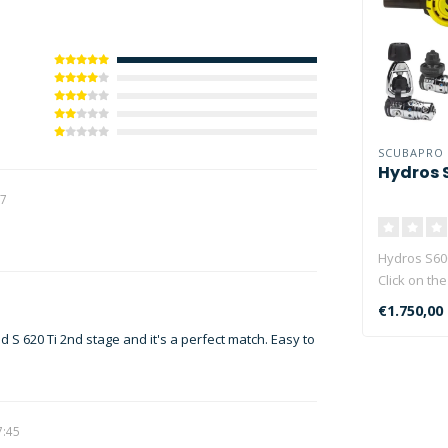
SCUBAPRO
Hydros 
47
Hydros S60
Click on the
in stock!..
€1.750,00
 620 Ti 2nd stage and it's a perfect match. Easy to
7:45