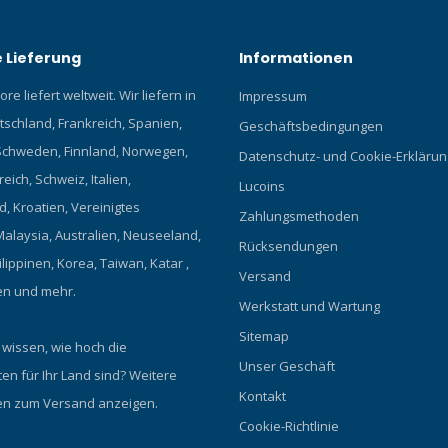
 Lieferung
Informationen
re liefert weltweit. Wir liefern in
Impressum
tschland, Frankreich, Spanien,
Geschäftsbedingungen
chweden, Finnland, Norwegen,
Datenschutz- und Cookie-Erklärun
eich, Schweiz, Italien,
Lucoins
, Kroatien, Vereinigtes
Zahlungsmethoden
Malaysia, Australien, Neuseeland,
Rücksendungen
ilippinen, Korea, Taiwan, Katar ,
Versand
en und mehr.
Werkstatt und Wartung
Sitemap
 wissen, wie hoch die
Unser Geschäft
en für Ihr Land sind?
Weitere
Kontakt
en zum Versand anzeigen.
Cookie-Richtlinie