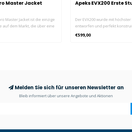
o Master Jacket
Apeks EVX200 Erste St
o Master Jacket ist die einzige
Der EVX200 wurde mit höchster 
e auf dem Markt, die über eine
entworfen und perfekt konstrui
nschaft verfügt, sodass sie
definiert Exzellenz neu. Als
€599,00
ettungsweste verwendet
Weiterentwicklung der fortschrit
nn.
Atemreglertechnologie ist er de
Atemregler für Taucher, die
anspruchsvolle Abenteuer suc
Melden Sie sich für unseren Newsletter an
Bleib informiert über unsere Angebote und Aktionen