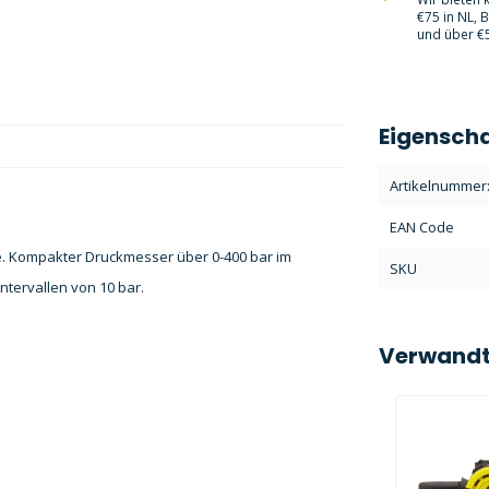
€75 in NL, 
und über €5
Eigensch
Artikelnummer
EAN Code
e. Kompakter Druckmesser über 0-400 bar im
SKU
ntervallen von 10 bar.
Verwandt