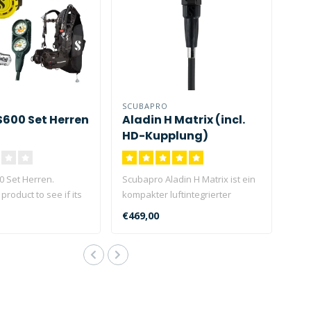
SCUBAPRO
S600 Set Herren
Aladin H Matrix (incl.
HD-Kupplung)
0 Set Herren.
Scubapro Aladin H Matrix ist ein
 product to see if its
kompakter luftintegrierter
Tauchcomputer mit en..
€469,00