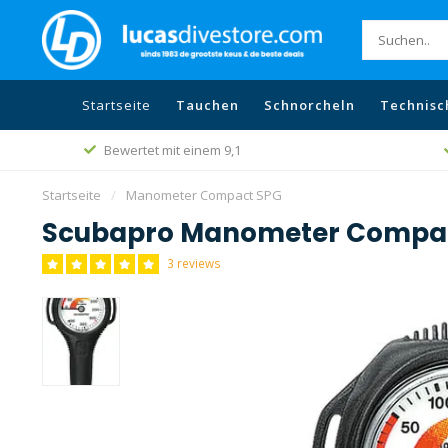
Startseite
Tauchen
Schnorcheln
Technisc
Bewertet mit einem 9,1
Startseite
/
Manometer Compact SPG
Scubapro Manometer Compa
3 reviews