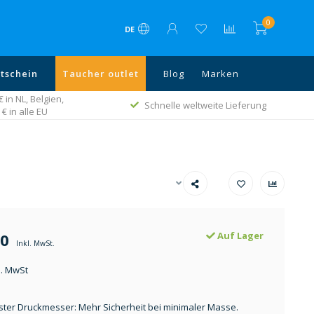
0
DE
tschein
Taucher outlet
Blog
Marken
in NL, Belgien,
Schnelle weltweite Lieferung
€ in alle EU
50
Auf Lager
Inkl. MwSt.
l. MwSt
ster Druckmesser: Mehr Sicherheit bei minimaler Masse.