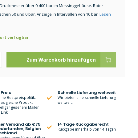
Druckmesser über 0-400 bar im Messinggehäuse. Roter
schen 50 und 0 bar. Anzeige in Intervallen von 10 bar.
Lesen
ort verfügbar
Zum Warenkorb hinzufügen
 Preis
Schnelle Lieferung weltweit
ine Bestpreispolitik.
Wir bieten eine schnelle Lieferung
as gleiche Produkt
weltweit.
lliger gesehen? Mailen
Link.
ser Versand ab €75
14 Tage Rückgaberecht
ederlanden, Belgien
Rückgabe innerhalb von 14 Tagen
schland.
 kostenlosen Versand über