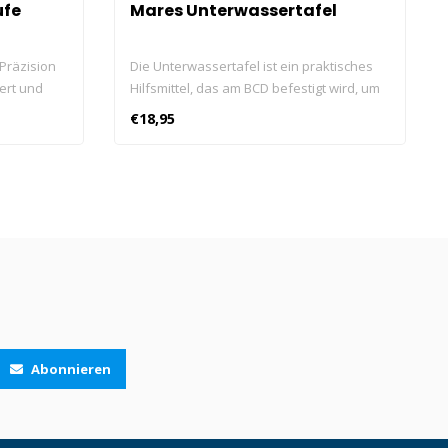
ufe
Mares Unterwassertafel
Präzision
Die Unterwassertafel ist ein praktisches
ert und
Hilfsmittel, das am BCD befestigt wird, um
sich unter Wasser Notizen zu machen.
€18,95
tlichsten
r perfekte
hen.
Abonnieren