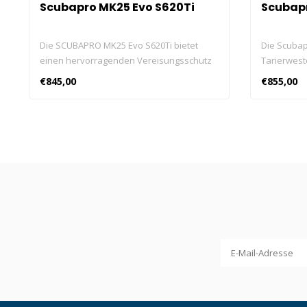
Scubapro MK25 Evo S620Ti
Scubapr
Die SCUBAPRO MK25 Evo S620Ti bietet
Die Scubapr
einen hervorragenden Vereisungsschutz
Tarierwest
und ein ausgezeichnetes
Umkehreige
€845,00
€855,00
Ansprechverhalten beim Einatmen. Sie
auch als R
liefert einen mühelosen Luftstrom unter
werden ka
allen Tauchbedingungen.