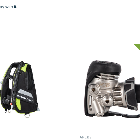
y with it.
O
APEKS