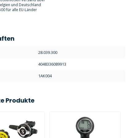
Belgien und Deutschland
00 für alle EU-Länder
aften
:
28.039.300
4048336089913
1AK004
e Produkte