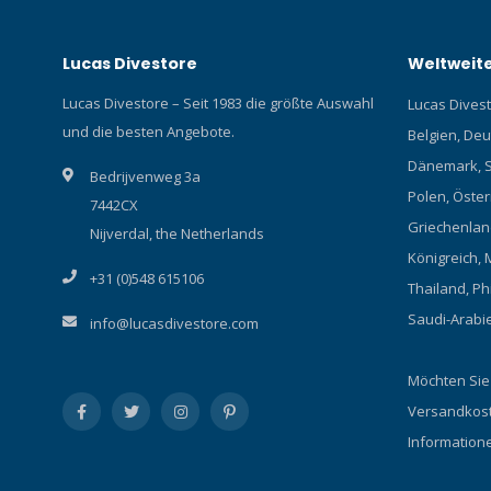
Lucas Divestore
Weltweite
Lucas Divestore – Seit 1983 die größte Auswahl
Lucas Divesto
und die besten Angebote.
Belgien, Deu
Dänemark, S
Bedrijvenweg 3a
Polen, Österr
7442CX
Griechenland
Nijverdal, the Netherlands
Königreich, 
+31 (0)548 615106
Thailand, Ph
Saudi-Arabi
info@lucasdivestore.com
Möchten Sie
Versandkost
Information