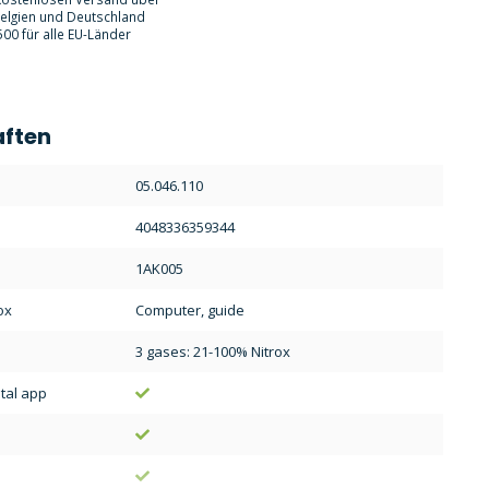
Belgien und Deutschland
00 für alle EU-Länder
aften
:
05.046.110
4048336359344
1AK005
ox
Computer, guide
3 gases: 21-100% Nitrox
ital app