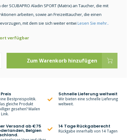
 der SCUBAPRO Aladin SPORT (Matrix) an Taucher, die mit
nktionen arbeiten, sowie an Freizeittaucher, die einen
vorzugen, mit dem sie sich weiter entwi
Lesen Sie mehr..
ort verfügbar
Zum Warenkorb hinzufügen
 Preis
Schnelle Lieferung weltweit
ine Bestpreispolitik.
Wir bieten eine schnelle Lieferung
as gleiche Produkt
weltweit.
lliger gesehen? Mailen
Link.
ser Versand ab €75
14 Tage Rückgaberecht
ederlanden, Belgien
Rückgabe innerhalb von 14 Tagen
schland.
 kostenlosen Versand über