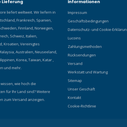
 Lieferung
Informationen
re liefert weltweit. Wir liefern in
Impressum
tschland, Frankreich, Spanien,
Geschäftsbedingungen
chweden, Finnland, Norwegen,
Datenschutz- und Cookie-Erklärun
eich, Schweiz, Italien,
Lucoins
, Kroatien, Vereinigtes
Zahlungsmethoden
Malaysia, Australien, Neuseeland,
Rücksendungen
ilippinen, Korea, Taiwan, Katar ,
Versand
en und mehr.
Werkstatt und Wartung
Sitemap
 wissen, wie hoch die
Unser Geschäft
en für Ihr Land sind?
Weitere
Kontakt
en zum Versand anzeigen.
Cookie-Richtlinie