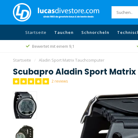
Startseite
Tauchen
Schnorcheln
Technisc
Bewertet mit einem 9,1
Startseite
/
Aladin Sport Matrix Tauchcomputer
Scubapro Aladin Sport Matri
2 reviews