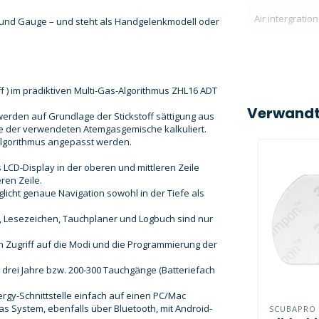
Air intergration
e und Gauge – und steht als Handgelenkmodell oder
ff ) im prädiktiven Multi-Gas-Algorithmus ZHL16 ADT
Verwandt
werden auf Grundlage der Stickstoff sättigung aus
 der verwendeten Atemgasgemische kalkuliert.
Algorithmus angepasst werden.
s LCD-Display in der oberen und mittleren Zeile
ren Zeile.
glicht genaue Navigation sowohl in der Tiefe als
 Lesezeichen, Tauchplaner und Logbuch sind nur
 Zugriff auf die Modi und die Programmierung der
 drei Jahre bzw. 200-300 Tauchgänge (Batteriefach
rgy-Schnittstelle einfach auf einen PC/Mac
as System, ebenfalls über Bluetooth, mit Android-
SCUBAPRO