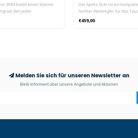
tion 3MM bietet einen Wärme-
Der Apeks XL4+ ist ein kompakt
tgrad, den jeder
leichter Atemregler für das Tau
taucher lieben wird.
allen Umgebungen, einschließli
€459,00
Wassers.
Melden Sie sich für unseren Newsletter an
Bleib informiert über unsere Angebote und Aktionen