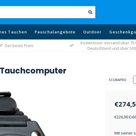
hes Tauchen
Pauschalangebote
Outdoor
Geschenkgu
Kostenloser Versand über 75 € 
Der beste Preis
Deutschland und über 500 
x Tauchcomputer
SCUBAPRO
€274,
€226,90 Exk
Mit seiner 