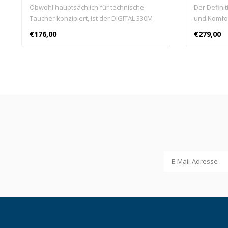
Obwohl hauptsächlich für technische
Der Defini
Taucher konzipiert, ist der DIGITAL 330M
und Komfor
auch ein ideales System zur Lieferung von
Warmwasser
€176,00
€279,00
Erstdaten für Tauchanfänger und kann ein
nützliches Backup-Gerät für Taucher aller
Erfahrungsstufen sein.