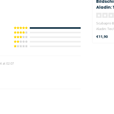
Bildsch
Aladin:
2G/ Pro 
Scubapro B
Aladin: Tec
2G/2G/One/
€11,90
4 at 02:07