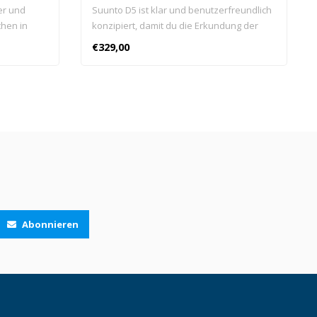
er und
Suunto D5 ist klar und benutzerfreundlich
chen in
konzipiert, damit du die Erkundung der
ch kalten
wundervollen Unterwasserwelt genießen
€329,00
kannst. Wenn du nicht tauchst, verbinde
dich kabellos mit der Suunto App und du
erhältst Benachrichtigungen der von dir
verwendeten Anwendungen.
Abonnieren