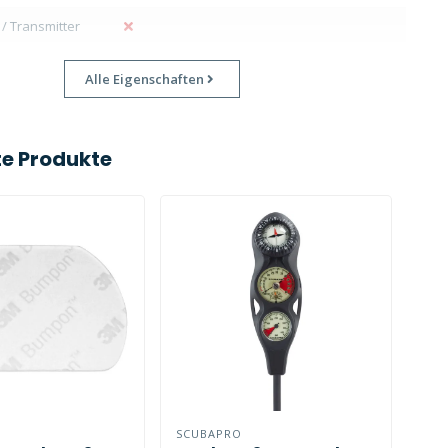
 / Transmitter
Alle Eigenschaften
e Produkte
SCUBAPRO
SCU