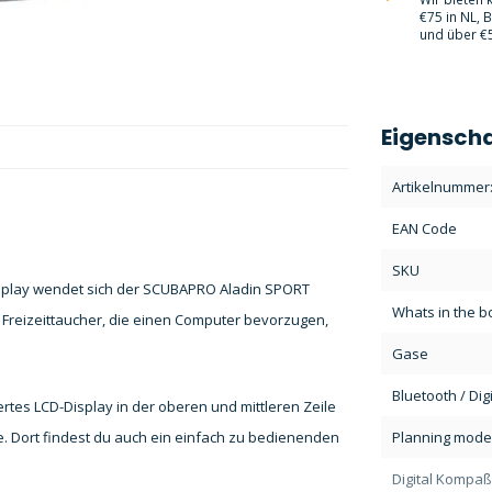
€75 in NL, 
und über €5
Eigensch
Artikelnummer
EAN Code
SKU
Display wendet sich der SCUBAPRO Aladin SPORT
Whats in the b
n Freizeittaucher, die einen Computer bevorzugen,
Gase
Bluetooth / Dig
rtes LCD-Display in der oberen und mittleren Zeile
Planning mode
e. Dort findest du auch ein einfach zu bedienenden
Digital Kompaß