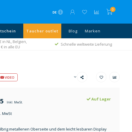
0
DE
tschein
Taucher outlet
Blog
Marken
in NL, Belgien,
Schnelle weltweite Lieferung
€ in alle EU
VIDEO
55
Auf Lager
Inkl. MwSt.
l. MwSt
silbrig metallenen Oberseite und dem leicht lesbaren Display