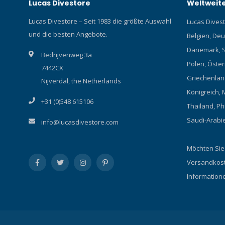
Lucas Divestore
Weltweite
Lucas Divestore – Seit 1983 die größte Auswahl
Lucas Divesto
und die besten Angebote.
Belgien, Deu
Dänemark, S
Bedrijvenweg 3a
Polen, Österr
7442CX
Griechenland
Nijverdal, the Netherlands
Königreich, 
+31 (0)548 615106
Thailand, Ph
Saudi-Arabi
info@lucasdivestore.com
Möchten Sie
Versandkost
Information