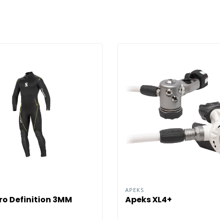
O
APEKS
o Definition 3MM
Apeks XL4+