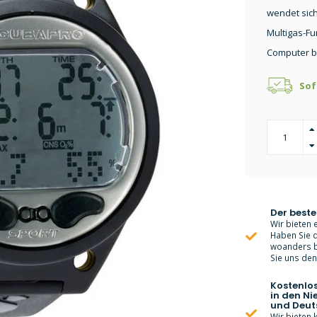
wendet sich
Multigas-Fu
Computer be
Sof
Der beste
Wir bieten e
Haben Sie d
woanders bi
Sie uns den 
Kostenlo
in den Ni
und Deut
Wir bieten