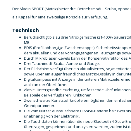
Der Aladin SPORT (Matrix) bietet drei Betriebsmodi – Scuba, Apno
als Kapsel für eine zweiteilige Konsole zur Verfügung.
Technisch
Berücksichtigt bis zu drei Nitroxgemische (21-100% Sauersto
MB.
PDIS (Profi labhängige Zwischenstopps): Sicherheitsstopps 
dem aktuellen und der vorangegangenen Tauchgänge sowie
Durch Mikroblasen-Levels kann der Konservativfaktor des 
Drei Tauchmodi: Scuba, Apnoe und Gauge.
Der Bildschirm verfügt über ein aktualisiertes, segmentierte
sowie über ein augenfreundliches Matrix-Display in der unte
Digitalkompass mit Anzeige in der unteren Matrixzeile, ermö
auch an der Oberfläche.
Aktive Hintergrundbeleuchtung, umfassende Uhrfunktionen,
Beispiele der verfügbaren Funktionen.
Zwei schwarze Kunststoffknöpfe ermöglichen den einfachen
Grundparameter.
Die vom Nutzer austauschbare CR2450-Batterie hält zwei bis
unabhängig von der Elektronik).
Die Tauchdaten können über die neue Bluetooth 4.0 Low Ene
übertragen, gespeichert und analysiert werden, zudem ist d