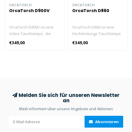
ORCATORCH
ORCATORCH
OrcaTorch D900V
OrcaTorch D860
OrcaTorch D900V ist eine
OrcaTorch D860 ist eine
Video-Tauchlampe , die
Hochleistungs-Tauchlampe
speziell für
mit direkter Ladefunktion.
€349,00
€349,00
Unterwasserfotografen
Angetrieben von drei Cree-
entwickelt wurde. Es verfügt
LEDs kann sie maximal 4200
über vier Farben in einem
Lumen erreichen. Mit der
Licht: Rot, UV, Neutralweiß
Direktladefunktion kann die
mit 120° breitem Strahl und
Leuchte aufgeladen
Kaltweiß mit 8° Punktstrahl.
werden, ohne den
Akkupack
herauszunehmen.
Melden Sie sich für unseren Newsletter
an
Bleib informiert über unsere Angebote und Aktionen
Abonnieren