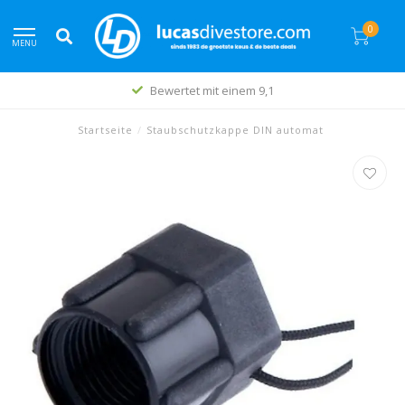
0
MENU
Bewertet mit einem 9,1
Startseite
/
Staubschutzkappe DIN automat