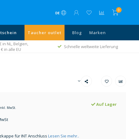
0
DE
tschein
Taucher outlet
Blog
Marken
in NL, Belgien,
Schnelle weltweite Lieferung
€ in alle EU
Auf Lager
Inkl. MwSt.
 MwSt
zkappe für INT Anschluss
Lesen Sie mehr..