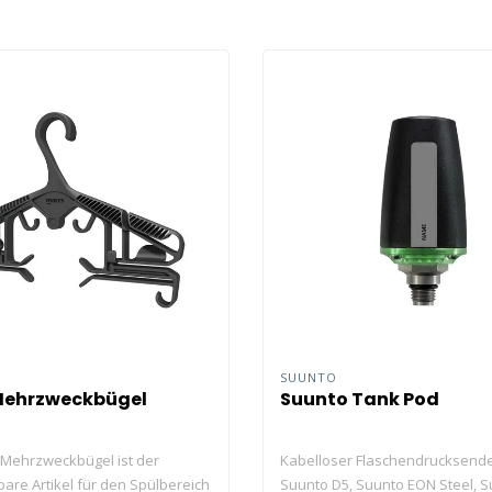
SUUNTO
Mehrzweckbügel
Suunto Tank Pod
Mehrzweckbügel ist der
Kabelloser Flaschendrucksende
bare Artikel für den Spülbereich
Suunto D5, Suunto EON Steel, 