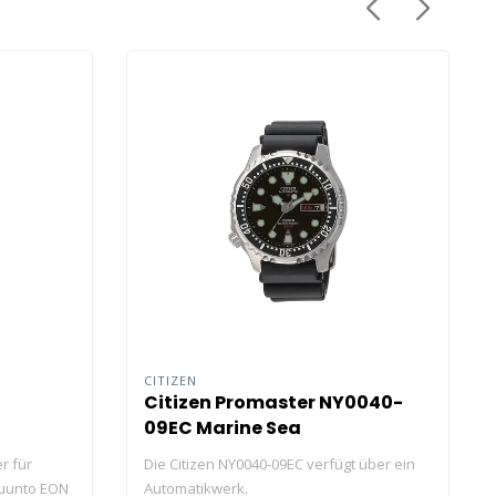
CITIZEN
Citizen Promaster NY0040-
09EC Marine Sea
r für
Die Citizen NY0040-09EC verfügt über ein
Suunto EON
Automatikwerk.