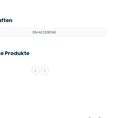
aften
:
DN-ACCE00163
e Produkte