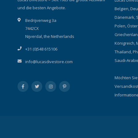
Lucas Divesto
und die besten Angebote.
Belgien, Deu
Dänemark, S
Bedrijvenweg 3a
Polen, Österr
7442CX
Griechenland
Nijverdal, the Netherlands
Königreich, 
+31 (0)548 615106
Thailand, Ph
Saudi-Arabi
info@lucasdivestore.com
Möchten Sie
Versandkost
Information