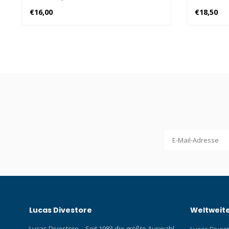
sicheren Befestigen kleinerer
einer Tauc
€16,00
€18,50
Ausrüstungsteile.
Ausrüstung
wollen, ve
Mehrzweck
Lucas Divestore
Weltweite
Lucas Divestore – Seit 1983 die größte Auswahl