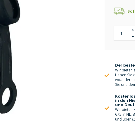
Sof
Der beste
Wir bieten e
Haben Sie d
woanders bi
Sie uns den 
Kostenlo
in den Ni
und Deut
Wir bieten
€75 in NL, 
und über €5