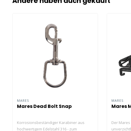
Andere haben auch gekauft
MARES
MARES
Mares Dead Bolt Snap
Mares 
Korrosionsbeständiger Karabiner aus
Der Mares 
hochwertigem Edelstahl 316 - zum
unverzicht