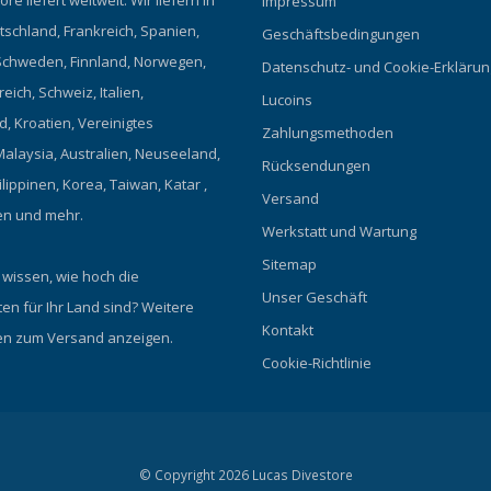
re liefert weltweit. Wir liefern in
Impressum
tschland, Frankreich, Spanien,
Geschäftsbedingungen
chweden, Finnland, Norwegen,
Datenschutz- und Cookie-Erklärun
eich, Schweiz, Italien,
Lucoins
, Kroatien, Vereinigtes
Zahlungsmethoden
Malaysia, Australien, Neuseeland,
Rücksendungen
ilippinen, Korea, Taiwan, Katar ,
Versand
en und mehr.
Werkstatt und Wartung
Sitemap
 wissen, wie hoch die
Unser Geschäft
en für Ihr Land sind?
Weitere
Kontakt
en zum Versand anzeigen.
Cookie-Richtlinie
© Copyright 2026 Lucas Divestore