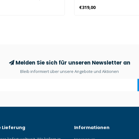
hbasis. Wenn Sie Ihre
Core und Suunto Ocean.
€319,00
 zu Hause ordentlich auslegen
rwenden Sie den Mares
bügel.
Melden Sie sich für unseren Newsletter an
Bleib informiert über unsere Angebote und Aktionen
 Lieferung
Informationen