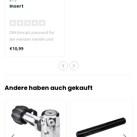
BTS
Insert
DIN-Einsatz passend für
die meisten Ventile und
Verteiler. Wandelt DIN-
€10,99
Anschlus..
Andere haben auch gekauft