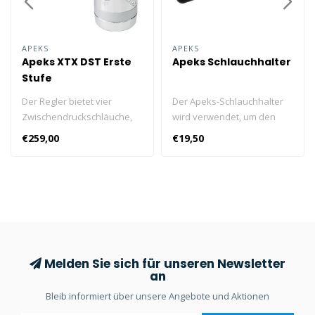
APEKS
APEKS
Apeks XTX DST Erste
Apeks Schlauchhalter
Stufe
Der Regler bietet vier
Der Apeks-Schlauchhalter
Zwischendruckschläuche,
wird verwendet, um den
die alle an einem
langen Schlauch beim
€259,00
€19,50
rotierenden Revolverkopf
Tauchen in einer
befestigt sind. Das
Konfiguration mit Long-Hose
ermöglicht eine optimale
zu halten, ohne dass ein
Schlauchführung, wobei
Kanisterlicht erforderlich ist,
Knicke vermieden werden.
um Ihren Schlauch an Ort
und Stelle zu halten.
Melden Sie sich für unseren Newsletter
an
Bleib informiert über unsere Angebote und Aktionen