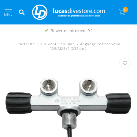
0
MENU
Bewertet mit einem 9,1
Startseite
/
DIN Ventil 230 Bar, 2 Abgänge feststehend
P25/M25x2 (232bar)