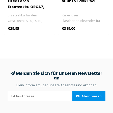
OrcaTorch
Suunto Tank Pod
Ersatzakku ORCA7,
D700 und D710 Serie
Ersatzakku für den
Kabelloser
(USBC-port)
OrcaTorch D700, D710,
Flaschendrucksender für
DC710, ZD710 MK2, D710V
Suunto D5, Suunto EON
€29,95
€319,00
MK2, D720 und ORCA7.
Steel, Suunto EON Core und
Suunto Ocean.
Melden Sie sich für unseren Newsletter
an
Bleib informiert über unsere Angebote und Aktionen
Abonnieren