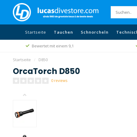
Startseite
Tauchen
Schnorcheln
Technisc
Bewertet mit einem 9,1
Startseite
/
D850
OrcaTorch D850
0 reviews