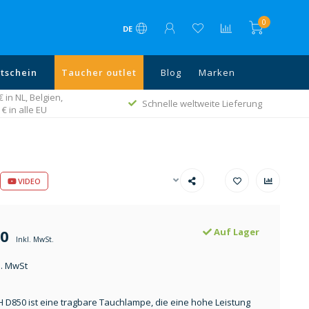
0
DE
tschein
Taucher outlet
Blog
Marken
in NL, Belgien,
Schnelle weltweite Lieferung
€ in alle EU
VIDEO
00
Auf Lager
Inkl. MwSt.
l. MwSt
850 ist eine tragbare Tauchlampe, die eine hohe Leistung