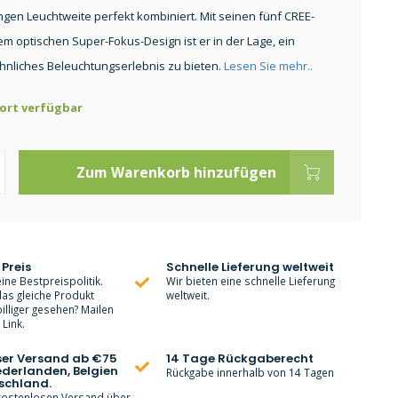
angen Leuchtweite perfekt kombiniert. Mit seinen fünf CREE-
m optischen Super-Fokus-Design ist er in der Lage, ein
nliches Beleuchtungserlebnis zu bieten.
Lesen Sie mehr..
ort verfügbar
Zum Warenkorb hinzufügen
 Preis
Schnelle Lieferung weltweit
ine Bestpreispolitik.
Wir bieten eine schnelle Lieferung
as gleiche Produkt
weltweit.
lliger gesehen? Mailen
Link.
ser Versand ab €75
14 Tage Rückgaberecht
ederlanden, Belgien
Rückgabe innerhalb von 14 Tagen
schland.
 kostenlosen Versand über