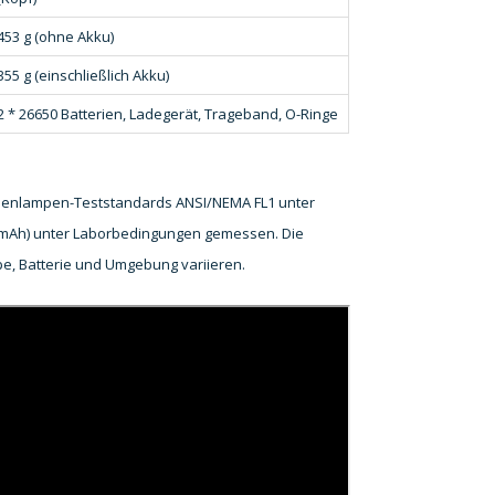
453 g (ohne Akku)
355 g (einschließlich Akku)
2 * 26650 Batterien, Ladegerät, Trageband, O-Ringe
henlampen-Teststandards ANSI/NEMA FL1 unter
0 mAh) unter Laborbedingungen gemessen. Die
, Batterie und Umgebung variieren.