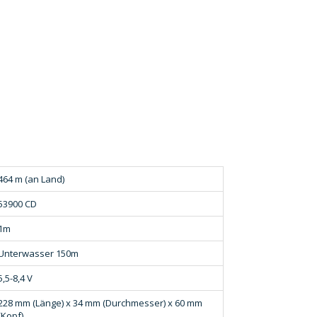
464 m (an Land)
53900 CD
1m
Unterwasser 150m
5,5-8,4 V
228 mm (Länge) x 34 mm (Durchmesser) x 60 mm
(Kopf)