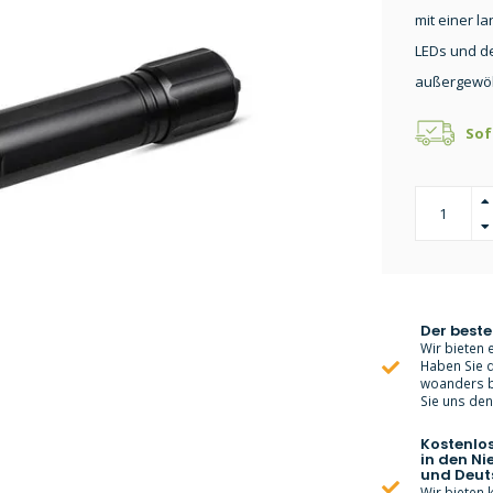
mit einer l
LEDs und de
außergewöh
Sof
Der beste
Wir bieten e
Haben Sie d
woanders bi
Sie uns den 
Kostenlo
in den Ni
und Deut
Wir bieten