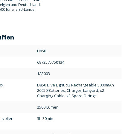
Belgien und Deutschland
00 für alle EU-Länder
aften
:
D850
6973575750134
1AE003
ox
D850 Dive Light, x2 Rechargeable 5000mAh
26650 Batteries, Charger, Lanyard, x2
Charging Cable, x3 Spare O-rings
2500 Lumen
 voller
3h 30min