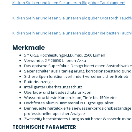
Klicken Sie hier und lesen Sie unseren Blog über Tauchlampen!
Klicken Sie hier und lesen Sie unseren Blog über OrcaTorch Tauch
Klicken Sie hier und lesen Sie unseren Blog über die besten Tauc
Merkmale
5 * CREE Hochleistungs-LED, max. 2500 Lumen
Verwendet 2 * 26650 Li-Ionen-Akku
Das optische Superfokus-Design bietet einen Abstrahlwinke
Seitenschalter aus Titanlegierung, korrosionsbeständig und 
Sichere Sperrfunktion, verhindert versehentlichen Betrieb
Batterieanzeige
Intelligenter Überhitzungsschutz
Überlade- und Entladeschutzfunktion
Wasserdruckfeste Konstruktion, Tiefe bis 150 Meter
Hochfestes Aluminiummaterial in Flugzeugqualität
Der neueste harteloxierte seewasserkorrosionsbeständige A
professioneller optischer Analyse
Zweiseitig beschichtetes Hartglas mit hoher Wasserdruckbe
TECHNISCHE PARAMETER