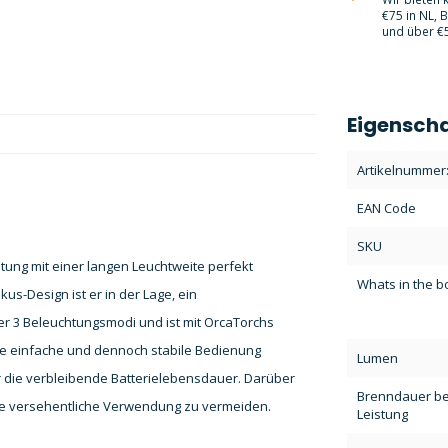
€75 in NL, 
und über €5
Eigensch
Artikelnummer
EAN Code
SKU
ung mit einer langen Leuchtweite perfekt
Whats in the b
us-Design ist er in der Lage, ein
er 3 Beleuchtungsmodi und ist mit OrcaTorchs
ine einfache und dennoch stabile Bedienung
Lumen
er die verbleibende Batterielebensdauer. Darüber
Brenndauer bei
eine versehentliche Verwendung zu vermeiden.
Leistung