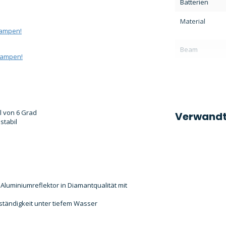
Batterien
Material
lampen!
Beam
hlampen!
l von 6 Grad
Verwandt
stabil
luminiumreflektor in Diamantqualität mit
ständigkeit unter tiefem Wasser