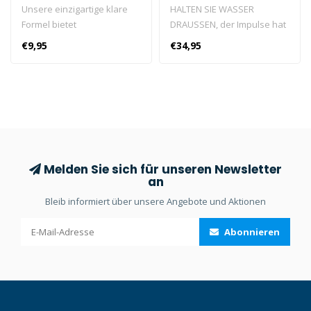
Unsere einzigartige klare
HALTEN SIE WASSER
Formel bietet
DRAUSSEN, der Impulse hat
langanhaltenden Schutz vor
zwei Ventile: Wenn eine
€9,95
€34,95
Beschlagen.
Welle über dem Schnorchel
bricht, leitet das obere
Ventil das meiste Wasser
heraus, bevor es das
Mundstück erreicht.
Melden Sie sich für unseren Newsletter
an
Bleib informiert über unsere Angebote und Aktionen
Abonnieren