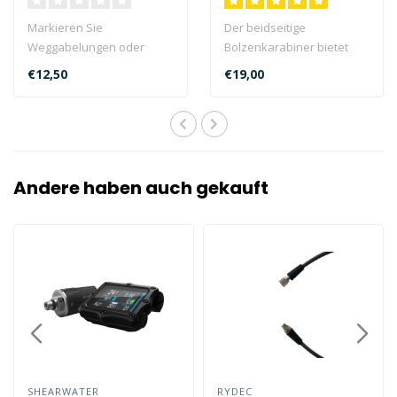
Markieren Sie
Der beidseitige
Weggabelungen oder
Bolzenkarabiner bietet
'jumps' auf Ihren
Ihnen viele nützliche
€12,50
€19,00
Tauchgängen mit diesen
Befestigungsmögli..
Cave ..
Andere haben auch gekauft
SHEARWATER
RYDEC