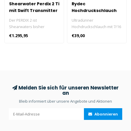
Shearwater Perdix 2 Ti
Rydec
mit Swift Transmitter
Hochdruckschlauch
Xtreme 7/16
Der PERDIX 2 ist
Ultradünner
Shearwaters bisher
Hochdruckschlauch mit 7/16
stärkster und
Anschluss. Flexibel und
€1.295,95
€39,00
zuverlässigster Full-Size-
leicht. Erhältlich in
Computer. Inklusive Swift-
verschiedenen Längen.
Sender.
Melden Sie sich für unseren Newsletter
an
Bleib informiert über unsere Angebote und Aktionen
Abonnieren