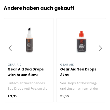
Andere haben auch gekauft
GEAR AID
GEAR AID
Gear Aid Sea Drops
Gear Aid Sea Drops
with brush 60ml
37ml
Einfach anzuwendendes
Sea Drops Antibeschlag-
Sea Drops Anti-Fog, um die
und Linsenreiniger ist der
Gläser sauber zu halten
bewährteste und
€9,95
€9,95
und ein Beschlagen zu
zuverlässigste Antibeschlag
verhindern.
der Taucherwelt, entwickelt
für maximale