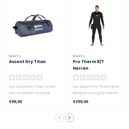
MARES
MARES
Ascent Dry Titan
Pro Therm 8/7
Herren
Der Ascent Dry Titan ist ein
Der Mares Pro Therm 8mm
wasserdichter Seesack
Neoprenanzug für Herren
aus Tarpaulin für den
vereint thermischen
€99,00
€399,00
prakti..
Komfort, Wi..