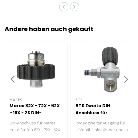
Andere haben auch gekauft
MARES
BTS
Mares 82X - 72X - 62X
BTS Zweite DIN
- 15X - 2S DIN-
Anschluss für
ANSCHLUSS
Linkshänder
Din-Anschluss für Mares
Rydec zweiter Ausgang für
erste Stufen 82X - 72X - 62X -
H-Ventil. Linkshänder und in
15X - 2S
verschiedenen