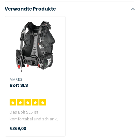
Verwandte Produkte
MARES
Bolt SLS
Das Bolt SLS ist
komfortabel und schlank,
ideal für unterwegs,
€369,00
geeignet für Ei..