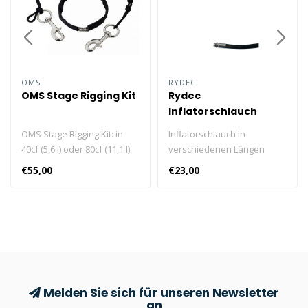
OMS
RYDEC
OMS Stage Rigging Kit
Rydec
Inflatorschlauch
Schwarz
OMS Stage Rigging Kit: in
Inflatorschlauch in
40cf (5,6 l) oder 80cf (11,1 l).
verschiedenen Längen
erhältlich. Erhältlich in 60, 65,
€55,00
€23,00
74, 90 und 100 cm.
Melden Sie sich für unseren Newsletter
an