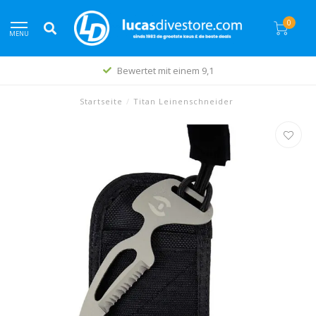
0
MENU
Bewertet mit einem 9,1
Startseite
/
Titan Leinenschneider