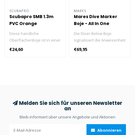
SCUBAPRO
MARES
Scubapro SMB 1.3m
Mares Dive Marker
PVC Orange
Boje - All In One
Diese handliche
Die Diver Below Boje
Oberflächenboje ist in einer
signalisiert die Anwesenheit
praktischen Nylontasche
des Tauchers während des
€24,60
€69,95
verstaut und lässt sich bei
Tauchgangs. Dank seiner
gebrauch schnell
Länge von 160 cm und der
auspacken. Die untere Seite
leuchtend orangen Farbe ist
der Boje ist offen und mit
er auch aus der Ferne gut
zwei Bleigewichten
sichtbar.
ausgestattet.
Melden Sie sich für unseren Newsletter
an
Bleib informiert über unsere Angebote und Aktionen
Abonnieren