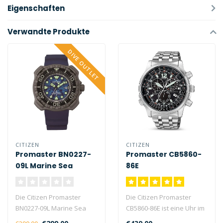
Eigenschaften
Verwandte Produkte
DIVE OUTLET
CITIZEN
CITIZEN
Promaster BN0227-
Promaster CB5860-
09L Marine Sea
86E
Die Citizen Promaster
Die Citizen Promaster
BN0227-09L Marine Sea
CB5860-86E ist eine Uhr im
verfügt über eine
Kaliber E660 mit 300 Tagen