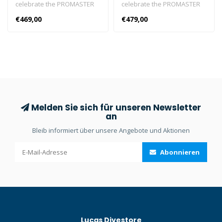
celebrate the PROMASTER
celebrate the PROMASTER
brand’s 35th anniversary!
brand’s 35th anniversary!
€469,00
€479,00
To celebrate this
To celebrate this
anniversary, this
anniversary, this
combination watch model
combination watch model
JV1007-07E with a new
JV1006-51L with a new
caliber U822 was launched
caliber U822 was launched
to highlight this milestone.
to highlight this milestone.
Melden Sie sich für unseren Newsletter
an
Bleib informiert über unsere Angebote und Aktionen
Abonnieren
Lucas Divestore