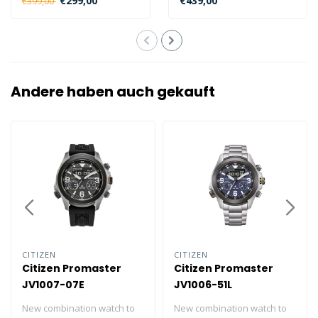
€299,00
€439,00
€399,00
Gangreserve von ..
Gang..
Andere haben auch gekauft
CITIZEN
CITIZEN
Citizen Promaster
Citizen Promaster
JV1007-07E
JV1006-51L
New combination watch to
New combination watch to