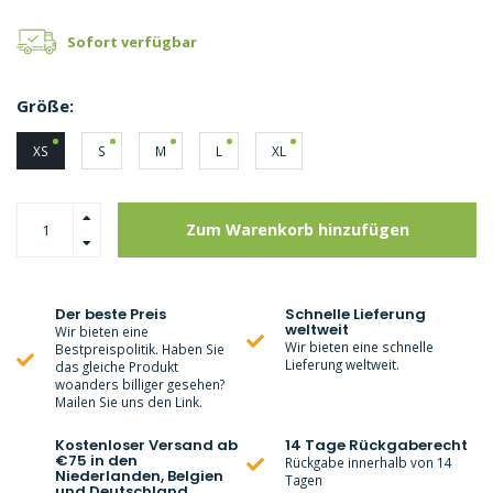
Sofort verfügbar
Größe:
XS
S
M
L
XL
Zum Warenkorb hinzufügen
Der beste Preis
Schnelle Lieferung
weltweit
Wir bieten eine
Wir bieten eine schnelle
Bestpreispolitik. Haben Sie
Lieferung weltweit.
das gleiche Produkt
woanders billiger gesehen?
Mailen Sie uns den Link.
Kostenloser Versand ab
14 Tage Rückgaberecht
€75 in den
Rückgabe innerhalb von 14
Niederlanden, Belgien
Tagen
und Deutschland.