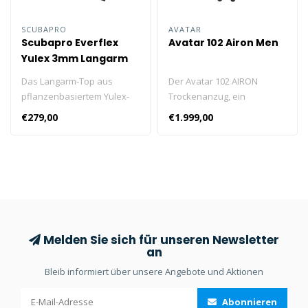
SCUBAPRO
AVATAR
Scubapro Everflex
Avatar 102 Airon Men
Yulex 3mm Langarm
Top Herren
Das Langarm-Top aus
Der Avatar 102 AIRON
pflanzenbasiertem Yulex-
Trockenanzug, ein
Material kann mit der Yulex-
innovativer Trockenanzug
€279,00
€1.999,00
Hose als Alternative zum
mit überlegenem Design,
Everflex Yulex 3/2 Steamer
der noch einen Schritt
kombiniert werden.
weiter geht. Es besteht aus
modernem und
atmungsaktivem Cordura-
Nylon-Oxford-Gewebe für
erhöhte
Widerstandsfähigkeit und
Melden Sie sich für unseren Newsletter
vereint nahtlos Komfort und
an
Haltbarkeit.
Bleib informiert über unsere Angebote und Aktionen
Abonnieren