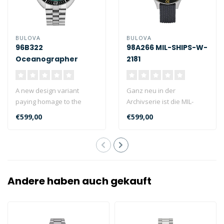
BULOVA
BULOVA
96B322
98A266 MIL-SHIPS-W-
Oceanographer
2181
A new design variant
Ganz neu in der
paying homage to the
Archivserie ist die MIL-
famous 1970s "Devil
SHIPS-W-2181. Sie basiert
€599,00
€599,00
Diver" dive watch...
auf einem Prot..
Andere haben auch gekauft