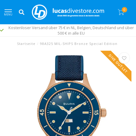
0
MENU
Schnelle weltweite Lieferung
Startseite
/
98A325 MIL-SHIPS Bronze Special Edition
DIVE OUTLET