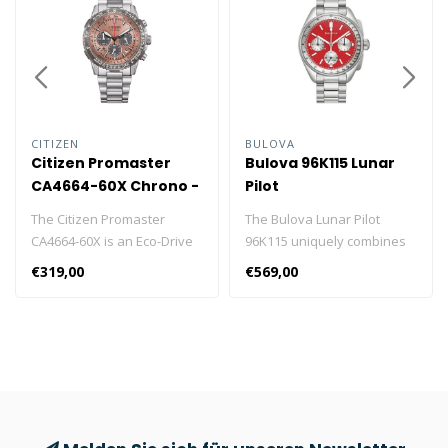
CITIZEN
BULOVA
Citizen Promaster
Bulova 96K115 Lunar
CA4664-60X Chrono -
Pilot
Midi size
The Citizen Promaster
The Bulova Lunar Pilot
CA4664-60X is an Eco-Drive
96K115 uniquely combines
watch with 240 days of
technology and history in an
€319,00
€569,00
power reserve, battery
elegant design.
discharge indicator and
anti-reflective sapphire
glass.