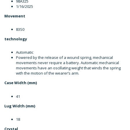
98A325
1/16/2025
Movement
83S0
technology
Automatic
Powered by the release of a wound spring, mechanical
movements never require a battery. Automatic mechanical
movements have an oscillating weight that winds the spring
with the motion of the wearer’s arm.
Case Width (mm)
41
Lug Width (mm)
18
Crystal