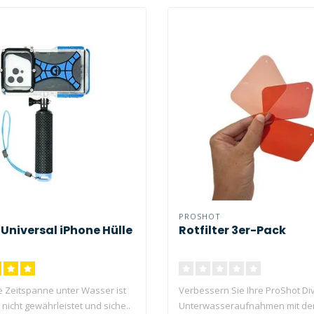
PROSHOT
 Universal iPhone Hülle
Rotfilter 3er-Pack
 Zeitspanne unter Wasser ist
Verbessern Sie Ihre ProShot Di
nicht gewährleistet und siche..
Unterwasseraufnahmen mit de