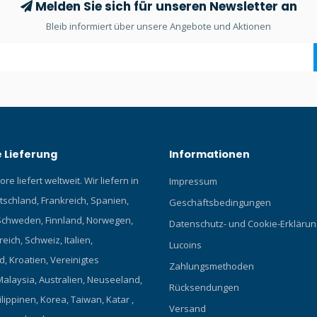
Melden Sie sich für unseren Newsletter an
Bleib informiert über unsere Angebote und Aktionen
 Lieferung
Informationen
re liefert weltweit. Wir liefern in
Impressum
tschland, Frankreich, Spanien,
Geschäftsbedingungen
chweden, Finnland, Norwegen,
Datenschutz- und Cookie-Erklärun
eich, Schweiz, Italien,
Lucoins
, Kroatien, Vereinigtes
Zahlungsmethoden
Malaysia, Australien, Neuseeland,
Rücksendungen
ilippinen, Korea, Taiwan, Katar ,
Versand