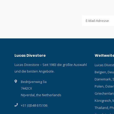
Lucas Divestore
Weltweite
Lucas Divestore – Seit 1983 die größte Auswahl
Lucas Divesto
und die besten Angebote.
Belgien, Deu
Dänemark, S
Bedrijvenweg 3a
Polen, Österr
7442CX
Griechenland
Nijverdal, the Netherlands
Königreich, 
+31 (0)548 615106
Thailand, Ph