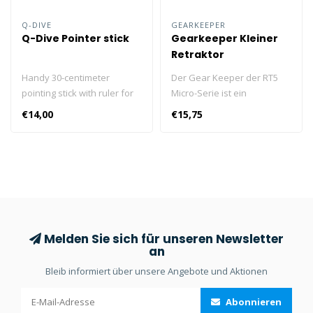
Q-DIVE
GEARKEEPER
Q-Dive Pointer stick
Gearkeeper Kleiner
Retraktor
Handy 30-centimeter
Der Gear Keeper der RT5
pointing stick with ruler for
Micro-Serie ist ein
underwater use. Including
kleines/leichtes Paket mit
€14,00
€15,75
spiral cord and fastening
einer starken
clip.
Bruchfestigkeit von 18 kg
(40#), einer langen
Verlängerung von 91 cm (36
Zoll) und einer
Rückzugskraft von 70
Gramm (2,5 oz),
Melden Sie sich für unseren Newsletter
an
Bleib informiert über unsere Angebote und Aktionen
Abonnieren