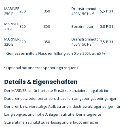
MARINER
Drehstrommotor
250
350
5,5
P 31
250-E
400 V, 50 Hz ²
MARINER
320
350
Benzinmotor
8,8
P 31
320-B
MARINER
Drehstrommotor
320
350
7,5
P 31
320-E
400 V, 50 Hz ²
¹ Gemessen mittels Flaschenfüllung von 0 bis 200 bar, ±5 %
² Optional mit anderer Spannung/Frequenz
Details & Eigenschaften
Der MARINER ist für härteste Einsätze konzipiert – egal ob im
Dauereinsatz oder bei anspruchsvollen Umgebungsbedingungen.
Der drei- bzw. vierstufige Aufbau und Industriewälzlager sorgen für
Langlebigkeit und hohe Anlagenlaufruhe. Der integrierte
Sturzrahmen schützt zuverlässig und erlaubt einfache