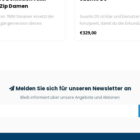
 Zip Damen
tion 7MM Steamer ersetzt die
Suunto D5 ist klar und benutzer
gängerversion dieses
konzipiert, damit du die Erkund
Kaltwasser-Nasstauchanzugs,
wundervollen Unterwasserwelt
€329,00
ehr Stretch, Wärme, Komfort
kannst. Wenn du nicht tauchst,
onen bietet.
dich kabellos mit der Suunto A
erhältst Benachrichtigungen der
verwendeten Anwendungen.
Melden Sie sich für unseren Newsletter an
Bleib informiert über unsere Angebote und Aktionen