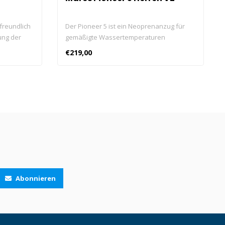
freundlich
Der Pioneer 5 ist ein Neoprenanzug für
ung der
gemäßigte Wassertemperaturen
 genießen
aus Neopren & Ultrastretch Neopren, der
€219,00
 verbinde
Bequemlichkeit, einfaches Anziehen und
pp und du
Komfort bietet. Das Design ist jetzt
 von dir
moderner in blau gefärbten
Neopreneinsätzen.
Abonnieren