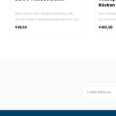
Rücken
Die 5-mm-S-Flex-Stiefel zeichnen sich
Der Defini
durch kühlere Wassertemperaturen aus
6,5-mm-Vor
und sind so konstruiert, dass sie an
beliebten 
€49,50
€455,00
felsigen Küstenlinien, Sandstränden oder
indem er m
rutschigen Bootsdecks zu Hause sind.
und Funkti