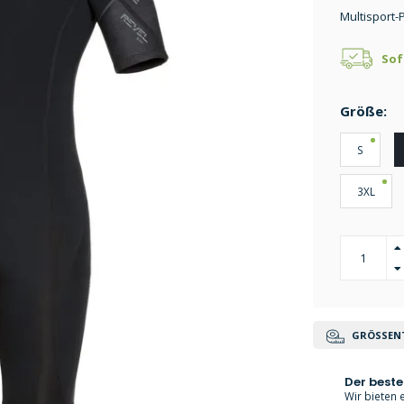
Multisport
Sof
Größe:
S
3XL
GRÖSSENT
Der beste
Wir bieten e