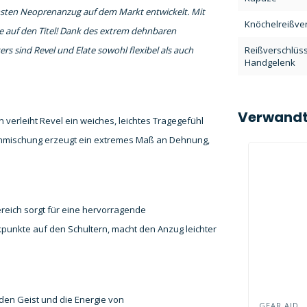
emsten Neoprenanzug auf dem Markt entwickelt. Mit
Knöchelreißve
ce auf den Titel! Dank des extrem dehnbaren
Reißverschlüs
s sind Revel und Elate sowohl flexibel als auch
Handgelenk
Verwandt
erleiht Revel ein weiches, leichtes Tragegefühl
enmischung erzeugt ein extremes Maß an Dehnung,
reich sorgt für eine hervorragende
punkte auf den Schultern, macht den Anzug leichter
den Geist und die Energie von
GEAR AID