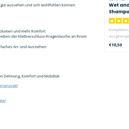
Wet and
 gut aussehen und sich wohlfühlen können.
Shampo
Komplettes,
r Volumen und mehr Komfort
ausgewoge
leiben der Klettverschluss-Kragenlasche an Ihrem
für alle Ne
€10,50
infaches An- und Ausziehen
n Dehnung, Komfort und Mobilität
renanzüge!
ate!