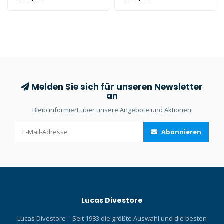
feststellen, dass die
Tauchen auf die nächste
OrcaTorch D720
Stufe heben möchte, das
Tauchlampe mit großem
Apeks WTX-D40 und das
Strahlabstand bei Ihren
Deluxe-Gurtzeugpaket sind
Unterwasseraktivitäten
komplett montiert.
nützlich ist.
Melden Sie sich für unseren Newsletter
an
Bleib informiert über unsere Angebote und Aktionen
Abonnieren
Lucas Divestore
Lucas Divestore – Seit 1983 die größte Auswahl und die besten