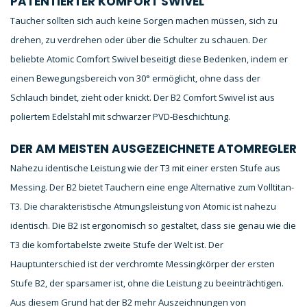
PATENTIERTER KOMFORT SWIVEL
Taucher sollten sich auch keine Sorgen machen müssen, sich zu
drehen, zu verdrehen oder über die Schulter zu schauen. Der
beliebte Atomic Comfort Swivel beseitigt diese Bedenken, indem er
einen Bewegungsbereich von 30° ermöglicht, ohne dass der
Schlauch bindet, zieht oder knickt. Der B2 Comfort Swivel ist aus
poliertem Edelstahl mit schwarzer PVD-Beschichtung.
DER AM MEISTEN AUSGEZEICHNETE ATOMREGLER
Nahezu identische Leistung wie der T3 mit einer ersten Stufe aus
Messing. Der B2 bietet Tauchern eine enge Alternative zum Volltitan-
T3. Die charakteristische Atmungsleistung von Atomic ist nahezu
identisch. Die B2 ist ergonomisch so gestaltet, dass sie genau wie die
T3 die komfortabelste zweite Stufe der Welt ist. Der
Hauptunterschied ist der verchromte Messingkörper der ersten
Stufe B2, der sparsamer ist, ohne die Leistung zu beeinträchtigen.
Aus diesem Grund hat der B2 mehr Auszeichnungen von