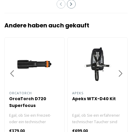
Andere haben auch gekauft
ORCATORCH
APEKS
OrcaTorch D720
Apeks WTX-D40 Kit
Superfocus
Egal, ob Sie ein Freizeit-
Egal, ob Sie ein erfahrener
oder ein technischer
technischer Taucher sind
Taucher sind, Sie werden
oder jemand, der sein
€379,00
€699,00