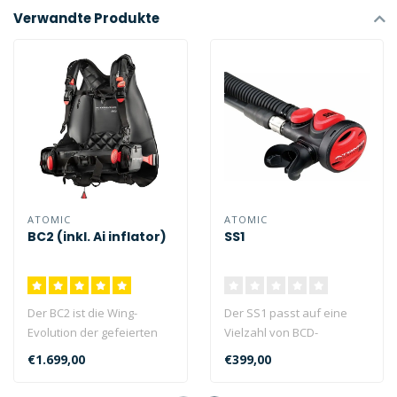
Verwandte Produkte
ATOMIC
ATOMIC
BC2 (inkl. Ai inflator)
SS1
Der BC2 ist die Wing-
Der SS1 passt auf eine
Evolution der gefeierten
Vielzahl von BCD-
Atomic BC-Serie. Der BC2
Schläuchen. Sein
€1.699,00
€399,00
verwendet..
Niederdruckschlauch fu..