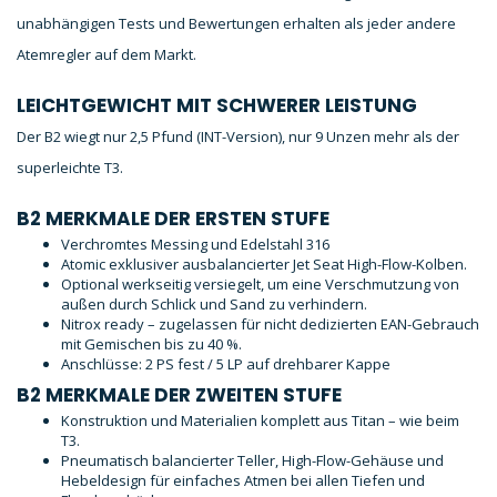
unabhängigen Tests und Bewertungen erhalten als jeder andere
Atemregler auf dem Markt.
LEICHTGEWICHT MIT SCHWERER LEISTUNG
Der B2 wiegt nur 2,5 Pfund (INT-Version), nur 9 Unzen mehr als der
superleichte T3.
B2 MERKMALE DER ERSTEN STUFE
Verchromtes Messing und Edelstahl 316
Atomic exklusiver ausbalancierter Jet Seat High-Flow-Kolben.
Optional werkseitig versiegelt, um eine Verschmutzung von
außen durch Schlick und Sand zu verhindern.
Nitrox ready – zugelassen für nicht dedizierten EAN-Gebrauch
mit Gemischen bis zu 40 %.
Anschlüsse: 2 PS fest / 5 LP auf drehbarer Kappe
B2 MERKMALE DER ZWEITEN STUFE
Konstruktion und Materialien komplett aus Titan – wie beim
T3.
Pneumatisch balancierter Teller, High-Flow-Gehäuse und
Hebeldesign für einfaches Atmen bei allen Tiefen und