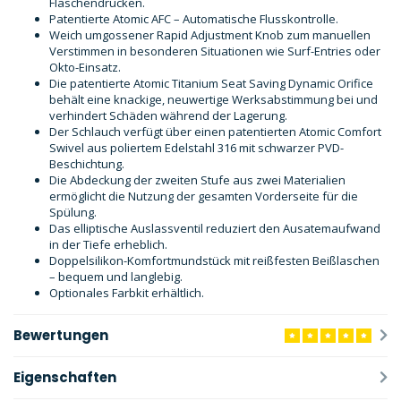
Flaschendrücken.
Patentierte Atomic AFC – Automatische Flusskontrolle.
Weich umgossener Rapid Adjustment Knob zum manuellen
Verstimmen in besonderen Situationen wie Surf-Entries oder
Okto-Einsatz.
Die patentierte Atomic Titanium Seat Saving Dynamic Orifice
behält eine knackige, neuwertige Werksabstimmung bei und
verhindert Schäden während der Lagerung.
Der Schlauch verfügt über einen patentierten Atomic Comfort
Swivel aus poliertem Edelstahl 316 mit schwarzer PVD-
Beschichtung.
Die Abdeckung der zweiten Stufe aus zwei Materialien
ermöglicht die Nutzung der gesamten Vorderseite für die
Spülung.
Das elliptische Auslassventil reduziert den Ausatemaufwand
in der Tiefe erheblich.
Doppelsilikon-Komfortmundstück mit reißfesten Beißlaschen
– bequem und langlebig.
Optionales Farbkit erhältlich.
Bewertungen
Eigenschaften