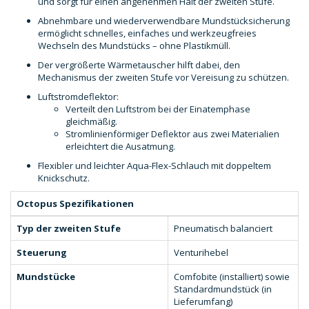
und sorgt für einen angenehmen Halt der zweiten Stufe.
Abnehmbare und wiederverwendbare Mundstücksicherung
ermöglicht schnelles, einfaches und werkzeugfreies
Wechseln des Mundstücks – ohne Plastikmüll.
Der vergrößerte Wärmetauscher hilft dabei, den
Mechanismus der zweiten Stufe vor Vereisung zu schützen.
Luftstromdeflektor:
Verteilt den Luftstrom bei der Einatemphase
gleichmäßig.
Stromlinienförmiger Deflektor aus zwei Materialien
erleichtert die Ausatmung.
Flexibler und leichter Aqua-Flex-Schlauch mit doppeltem
Knickschutz.
Octopus Spezifikationen
Typ der zweiten Stufe
Pneumatisch balanciert
Steuerung
Venturihebel
Mundstücke
Comfobite (installiert) sowie
Standardmundstück (in
Lieferumfang)