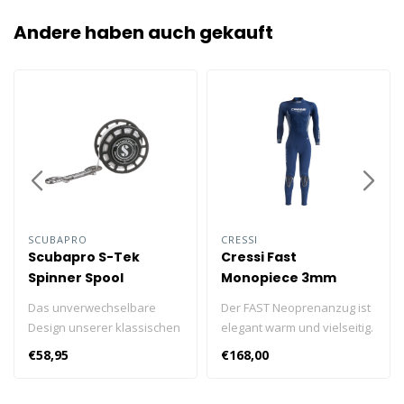
Andere haben auch gekauft
SCUBAPRO
CRESSI
Scubapro S-Tek
Cressi Fast
Spinner Spool
Monopiece 3mm
Herren
Das unverwechselbare
Der FAST Neoprenanzug ist
Design unserer klassischen
elegant warm und vielseitig.
zweiten Stufe G250 ist in
Das verwendete Neopren
€58,95
€168,00
den neuen Spools zu
ist sehr druckfest, sodass
erkennen. Die Premium-
es die Wärme auch in der