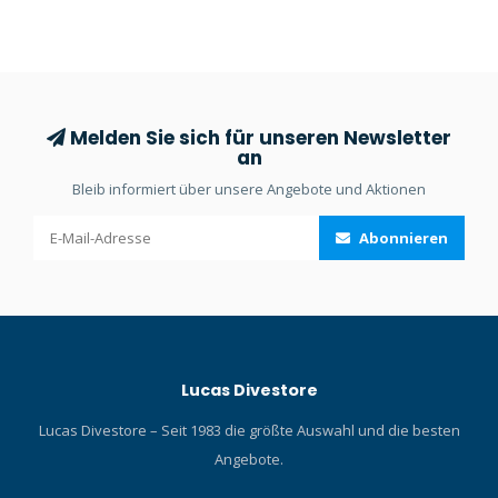
Drehspools sind in drei
Tiefe gut speichert.
Längen erhältlich und
einfach im Gebrauch.
Melden Sie sich für unseren Newsletter
an
Bleib informiert über unsere Angebote und Aktionen
Abonnieren
Lucas Divestore
Lucas Divestore – Seit 1983 die größte Auswahl und die besten
Angebote.