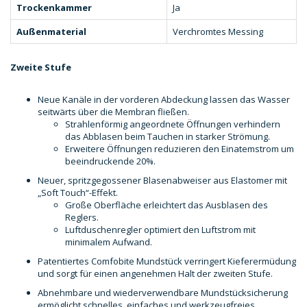
Trockenkammer
Ja
Außenmaterial
Verchromtes Messing
Zweite Stufe
Neue Kanäle in der vorderen Abdeckung lassen das Wasser
seitwärts über die Membran fließen.
Strahlenförmig angeordnete Öffnungen verhindern
das Abblasen beim Tauchen in starker Strömung.
Erweitere Öffnungen reduzieren den Einatemstrom um
beeindruckende 20%.
Neuer, spritzgegossener Blasenabweiser aus Elastomer mit
„Soft Touch“-Effekt.
Große Oberfläche erleichtert das Ausblasen des
Reglers.
Luftduschenregler optimiert den Luftstrom mit
minimalem Aufwand.
Patentiertes Comfobite Mundstück verringert Kieferermüdung
und sorgt für einen angenehmen Halt der zweiten Stufe.
Abnehmbare und wiederverwendbare Mundstücksicherung
ermöglicht schnelles, einfaches und werkzeugfreies