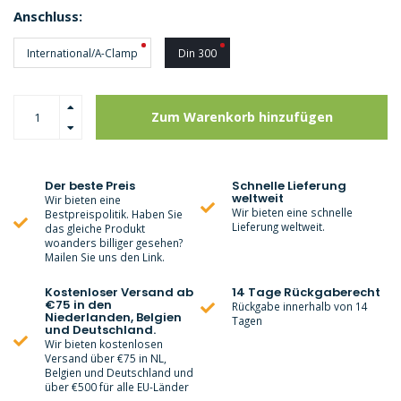
Anschluss:
International/A-Clamp
Din 300
Zum Warenkorb hinzufügen
Der beste Preis
Schnelle Lieferung
weltweit
Wir bieten eine
Wir bieten eine schnelle
Bestpreispolitik. Haben Sie
Lieferung weltweit.
das gleiche Produkt
woanders billiger gesehen?
Mailen Sie uns den Link.
Kostenloser Versand ab
14 Tage Rückgaberecht
€75 in den
Rückgabe innerhalb von 14
Niederlanden, Belgien
Tagen
und Deutschland.
Wir bieten kostenlosen
Versand über €75 in NL,
Belgien und Deutschland und
über €500 für alle EU-Länder