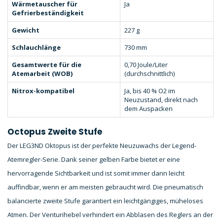
Wärmetauscher für
Ja
Gefrierbeständigkeit
Gewicht
227 g
Schlauchlänge
730 mm
Gesamtwerte für die
0,70 Joule/Liter
Atemarbeit (WOB)
(durchschnittlich)
Nitrox-kompatibel
Ja, bis 40 % O2 im
Neuzustand, direkt nach
dem Auspacken
Octopus Zweite Stufe
Der LEG3ND Oktopus ist der perfekte Neuzuwachs der Legend-
Atemregler-Serie. Dank seiner gelben Farbe bietet er eine
hervorragende Sichtbarkeit und ist somit immer dann leicht
auffindbar, wenn er am meisten gebraucht wird. Die pneumatisch
balancierte zweite Stufe garantiert ein leichtgängiges, müheloses
Atmen. Der Venturihebel verhindert ein Abblasen des Reglers an der