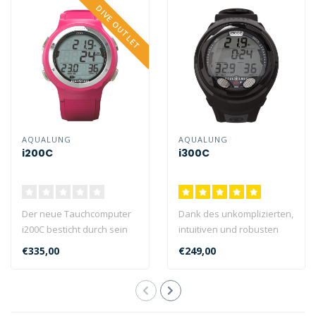
DIVE OUTLET
AQUALUNG
AQUALUNG
i200C
i300C
Der neue Tauchcomputer
Dank des unkomplizierten,
i200C besticht durch sein
intuitiven und robusten
frisches Design, seine
Designs des i300C können
€335,00
€249,00
Vielseit..
Sie ..