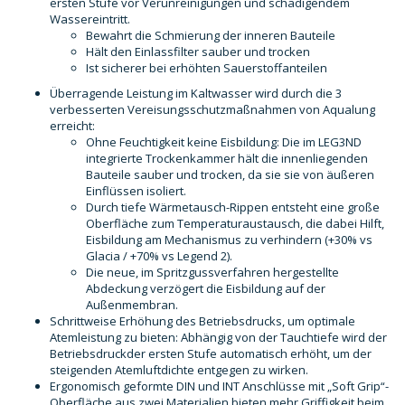
ersten Stufe vor Verunreinigungen und schädigendem
Wassereintritt.
Bewahrt die Schmierung der inneren Bauteile
Hält den Einlassfilter sauber und trocken
Ist sicherer bei erhöhten Sauerstoffanteilen
Überragende Leistung im Kaltwasser wird durch die 3
verbesserten Vereisungsschutzmaßnahmen von Aqualung
erreicht:
Ohne Feuchtigkeit keine Eisbildung: Die im LEG3ND
integrierte Trockenkammer hält die innenliegenden
Bauteile sauber und trocken, da sie sie von äußeren
Einflüssen isoliert.
Durch tiefe Wärmetausch-Rippen entsteht eine große
Oberfläche zum Temperaturaustausch, die dabei Hilft,
Eisbildung am Mechanismus zu verhindern (+30% vs
Glacia / +70% vs Legend 2).
Die neue, im Spritzgussverfahren hergestellte
Abdeckung verzögert die Eisbildung auf der
Außenmembran.
Schrittweise Erhöhung des Betriebsdrucks, um optimale
Atemleistung zu bieten: Abhängig von der Tauchtiefe wird der
Betriebsdruckder ersten Stufe automatisch erhöht, um der
steigenden Atemluftdichte entgegen zu wirken.
Ergonomisch geformte DIN und INT Anschlüsse mit „Soft Grip“-
Oberfläche aus zwei Materialien bieten mehr Griffigkeit beim