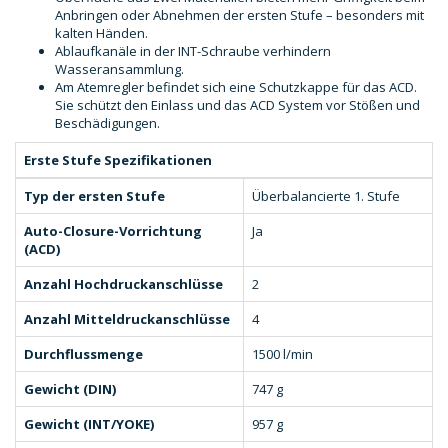
Anbringen oder Abnehmen der ersten Stufe – besonders mit
kalten Händen.
Ablaufkanäle in der INT-Schraube verhindern
Wasseransammlung.
Am Atemregler befindet sich eine Schutzkappe für das ACD.
Sie schützt den Einlass und das ACD System vor Stößen und
Beschädigungen.
Erste Stufe Spezifikationen
Typ der ersten Stufe
Überbalancierte 1. Stufe
Auto-Closure-Vorrichtung
Ja
(ACD)
Anzahl Hochdruckanschlüsse
2
Anzahl Mitteldruckanschlüsse
4
Durchflussmenge
1500 l/min
Gewicht (DIN)
747 g
Gewicht (INT/YOKE)
957 g