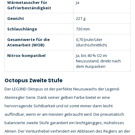
Wärmetauscher für
Ja
Gefrierbeständigkeit
Gewicht
227 g
Schlauchlänge
730 mm
Gesamtwerte für die
0,70 Joule/Liter
Atemarbeit (WOB)
(durchschnittlich)
Nitrox-kompatibel
Ja, bis 40 % O2 im
Neuzustand, direkt nach
dem Auspacken
Octopus Zweite Stufe
Der LEG3ND Oktopus ist der perfekte Neuzuwachs der Legend-
Atemregler-Serie. Dank seiner gelben Farbe bietet er eine
hervorragende Sichtbarkeit und ist somit immer dann leicht
auffindbar, wenn er am meisten gebraucht wird. Die pneumatisch
balancierte zweite Stufe garantiert ein leichtgängiges, müheloses
Atmen. Der Venturihebel verhindert ein Abblasen des Reglers an der