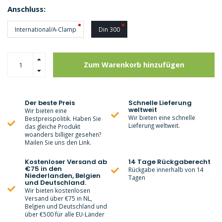
Anschluss:
International/A-Clamp
Din 300
Zum Warenkorb hinzufügen
Der beste Preis
Schnelle Lieferung
weltweit
Wir bieten eine
Wir bieten eine schnelle
Bestpreispolitik. Haben Sie
Lieferung weltweit.
das gleiche Produkt
woanders billiger gesehen?
Mailen Sie uns den Link.
Kostenloser Versand ab
14 Tage Rückgaberecht
€75 in den
Rückgabe innerhalb von 14
Niederlanden, Belgien
Tagen
und Deutschland.
Wir bieten kostenlosen
Versand über €75 in NL,
Belgien und Deutschland und
über €500 für alle EU-Länder