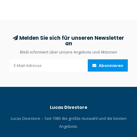
Drehspools sind in drei
Tiefe gut speichert.
Längen erhältlich und
einfach im Gebrauch.
Melden Sie sich für unseren Newsletter
an
Bleib informiert über unsere Angebote und Aktionen
Abonnieren
Lucas Divestore
Lucas Divestore – Seit 1983 die größte Auswahl und die besten
Angebote.