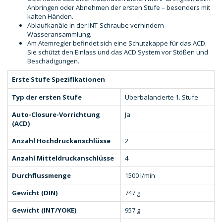
Anbringen oder Abnehmen der ersten Stufe – besonders mit
kalten Händen.
Ablaufkanäle in der INT-Schraube verhindern
Wasseransammlung.
Am Atemregler befindet sich eine Schutzkappe für das ACD.
Sie schützt den Einlass und das ACD System vor Stößen und
Beschädigungen.
Erste Stufe Spezifikationen
Typ der ersten Stufe
Überbalancierte 1. Stufe
Auto-Closure-Vorrichtung
Ja
(ACD)
Anzahl Hochdruckanschlüsse
2
Anzahl Mitteldruckanschlüsse
4
Durchflussmenge
1500 l/min
Gewicht (DIN)
747 g
Gewicht (INT/YOKE)
957 g