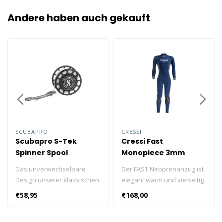
Andere haben auch gekauft
SCUBAPRO
CRESSI
Scubapro S-Tek
Cressi Fast
Spinner Spool
Monopiece 3mm
Herren
Das unverwechselbare
Der FAST Neoprenanzug ist
Design unserer klassischen
elegant warm und vielseitig.
zweiten Stufe G250 ist in
Das verwendete Neopren
€58,95
€168,00
den neuen Spools zu
ist sehr druckfest, sodass
erkennen. Die Premium-
es die Wärme auch in der