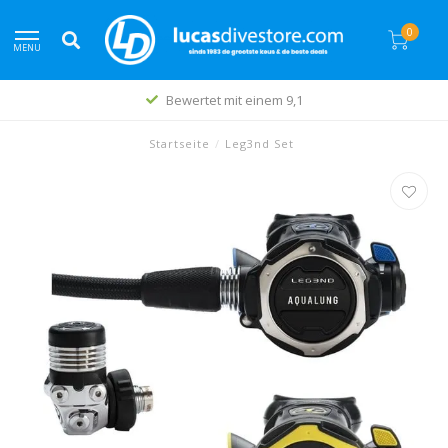
0
MENU
Der beste Preis
Startseite
/
Leg3nd Set