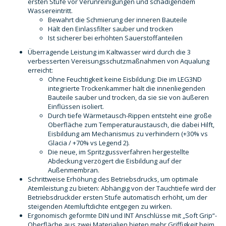
ersten Stufe vor Verunreinigungen und schädigendem
Wassereintritt.
Bewahrt die Schmierung der inneren Bauteile
Hält den Einlassfilter sauber und trocken
Ist sicherer bei erhöhten Sauerstoffanteilen
Überragende Leistung im Kaltwasser wird durch die 3
verbesserten Vereisungsschutzmaßnahmen von Aqualung
erreicht:
Ohne Feuchtigkeit keine Eisbildung: Die im LEG3ND
integrierte Trockenkammer hält die innenliegenden
Bauteile sauber und trocken, da sie sie von äußeren
Einflüssen isoliert.
Durch tiefe Wärmetausch-Rippen entsteht eine große
Oberfläche zum Temperaturaustausch, die dabei Hilft,
Eisbildung am Mechanismus zu verhindern (+30% vs
Glacia / +70% vs Legend 2).
Die neue, im Spritzgussverfahren hergestellte
Abdeckung verzögert die Eisbildung auf der
Außenmembran.
Schrittweise Erhöhung des Betriebsdrucks, um optimale
Atemleistung zu bieten: Abhängig von der Tauchtiefe wird der
Betriebsdruckder ersten Stufe automatisch erhöht, um der
steigenden Atemluftdichte entgegen zu wirken.
Ergonomisch geformte DIN und INT Anschlüsse mit „Soft Grip“-
Oberfläche aus zwei Materialien bieten mehr Griffigkeit beim