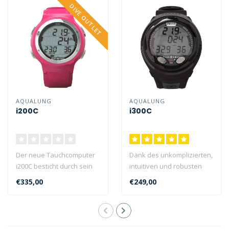
DIVE OUTLET
AQUALUNG
AQUALUNG
i200C
i300C
Der neue Tauchcomputer
Dank des unkomplizierten,
i200C besticht durch sein
intuitiven und robusten
frisches Design, seine
Designs des i300C können
€335,00
€249,00
Vielseit..
Sie ..