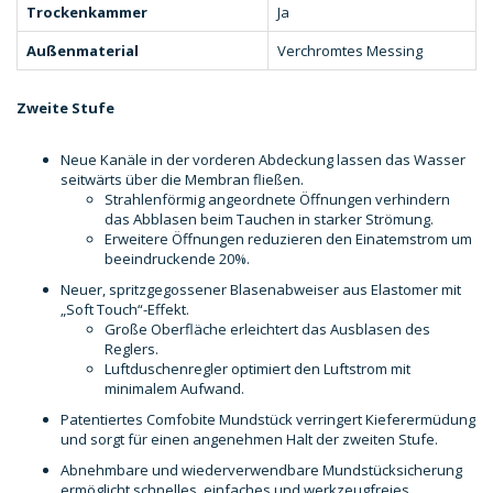
Trockenkammer
Ja
Außenmaterial
Verchromtes Messing
Zweite Stufe
Neue Kanäle in der vorderen Abdeckung lassen das Wasser
seitwärts über die Membran fließen.
Strahlenförmig angeordnete Öffnungen verhindern
das Abblasen beim Tauchen in starker Strömung.
Erweitere Öffnungen reduzieren den Einatemstrom um
beeindruckende 20%.
Neuer, spritzgegossener Blasenabweiser aus Elastomer mit
„Soft Touch“-Effekt.
Große Oberfläche erleichtert das Ausblasen des
Reglers.
Luftduschenregler optimiert den Luftstrom mit
minimalem Aufwand.
Patentiertes Comfobite Mundstück verringert Kieferermüdung
und sorgt für einen angenehmen Halt der zweiten Stufe.
Abnehmbare und wiederverwendbare Mundstücksicherung
ermöglicht schnelles, einfaches und werkzeugfreies