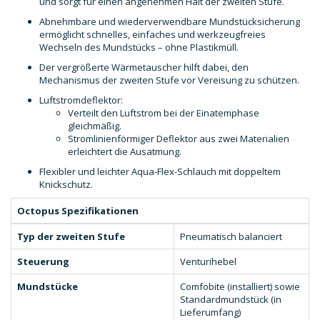
und sorgt für einen angenehmen Halt der zweiten Stufe.
Abnehmbare und wiederverwendbare Mundstücksicherung
ermöglicht schnelles, einfaches und werkzeugfreies
Wechseln des Mundstücks – ohne Plastikmüll.
Der vergrößerte Wärmetauscher hilft dabei, den
Mechanismus der zweiten Stufe vor Vereisung zu schützen.
Luftstromdeflektor:
Verteilt den Luftstrom bei der Einatemphase
gleichmäßig.
Stromlinienförmiger Deflektor aus zwei Materialien
erleichtert die Ausatmung.
Flexibler und leichter Aqua-Flex-Schlauch mit doppeltem
Knickschutz.
Octopus Spezifikationen
Typ der zweiten Stufe
Pneumatisch balanciert
Steuerung
Venturihebel
Mundstücke
Comfobite (installiert) sowie
Standardmundstück (in
Lieferumfang)