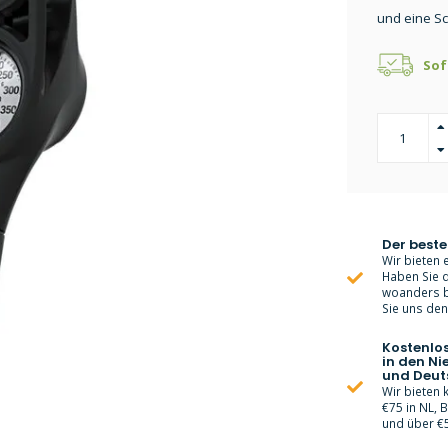
und eine Sc
Sof
Der beste
Wir bieten e
Haben Sie d
woanders bi
Sie uns den 
Kostenlo
in den Ni
und Deut
Wir bieten
€75 in NL, 
und über €5