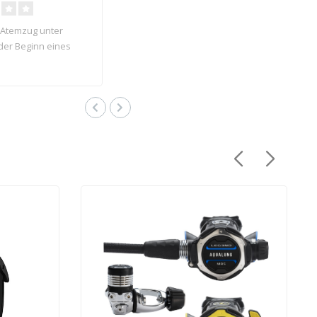
 Atemzug unter
der Beginn eines
euers. Die revo..