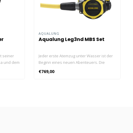
AQUALUNG
er
Aqualung Leg3nd MBS Set
t seiner
Jeder erste Atemzug unter Wasser ist der
ala und dem
Beginn eines neuen Abenteuers. Die
möglicht
revolutionäre Kombination von
€769,00
en Blick.
Venturieffekt und Einatemwiderstand ist
natürlich und intuitiv.