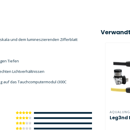
Verwandt
nskala und dem lumineszierenden Zifferblatt
ngen Tiefen
echten Lichtverhältnissen
ung auf das Tauchcomputermodul i300C
AQUALUNG
Leg3nd 