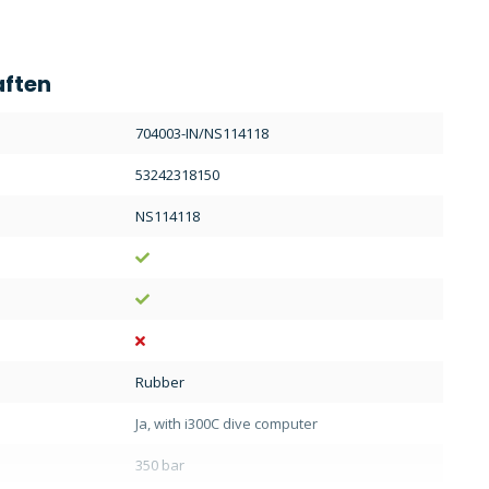
aften
:
704003-IN/NS114118
53242318150
NS114118
Rubber
Ja, with i300C dive computer
350 bar