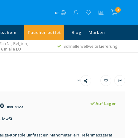
0
DE
tschein
Taucher outlet
Blog
Marken
in NL, Belgien,
Schnelle weltweite Lieferung
€ in alle EU
50
Auf Lager
Inkl. MwSt.
l. MwSt
auge-Konsole umfasst ein Manometer, ein Tiefenmessgerät