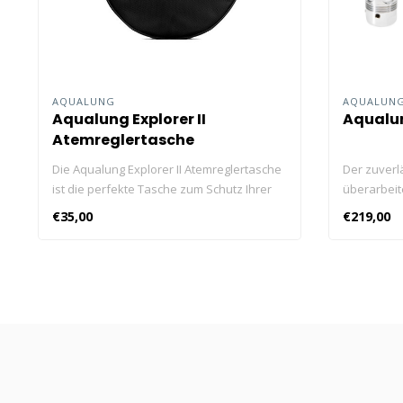
AQUALUNG
AQUALUN
Aqualung Explorer II
Aqualu
Atemreglertasche
Die Aqualung Explorer II Atemreglertasche
Der zuverl
ist die perfekte Tasche zum Schutz Ihrer
überarbeit
Atemregler und zum Organisieren Ihrer
kompakt, le
€35,00
€219,00
Tauchausrüstung.
Tauchanfä