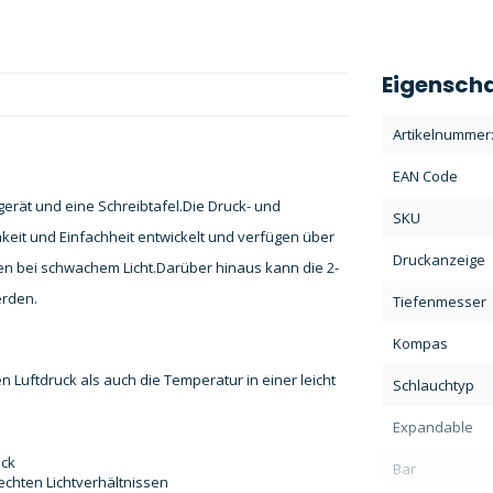
Eigensch
Artikelnummer
EAN Code
rät und eine Schreibtafel.
Die Druck- und
SKU
eit und Einfachheit entwickelt und verfügen über
Druckanzeige
en bei schwachem Licht.
Darüber hinaus kann die 2-
erden.
Tiefenmesser
Kompas
 Luftdruck als auch die Temperatur in einer leicht
Schlauchtyp
Expandable
uck
Bar
echten Lichtverhältnissen