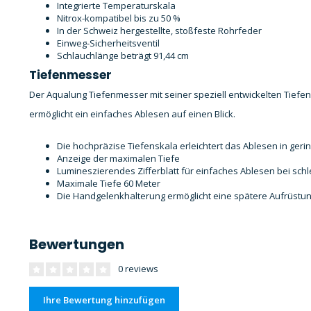
Integrierte Temperaturskala
Nitrox-kompatibel bis zu 50 %
In der Schweiz hergestellte, stoßfeste Rohrfeder
Einweg-Sicherheitsventil
Schlauchlänge beträgt 91,44 cm
Tiefenmesser
Der Aqualung Tiefenmesser mit seiner speziell entwickelten Tiefe
ermöglicht ein einfaches Ablesen auf einen Blick.
Die hochpräzise Tiefenskala erleichtert das Ablesen in geri
Anzeige der maximalen Tiefe
Lumineszierendes Zifferblatt für einfaches Ablesen bei schl
Maximale Tiefe 60 Meter
Die Handgelenkhalterung ermöglicht eine spätere Aufrüst
Bewertungen
0 reviews
Ihre Bewertung hinzufügen