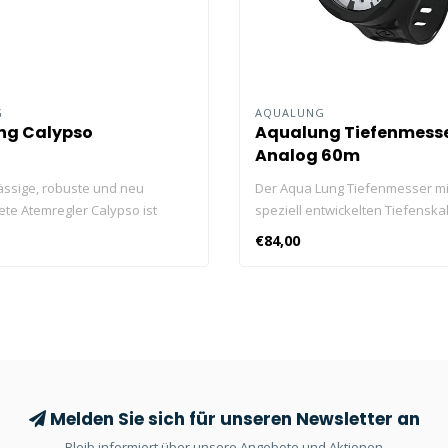
G
AQUALUNG
ng Calypso
Aqualung Tiefenmess
Analog 60m
ässige, robuste und neu
Der Aqua Lung Tiefenmesser mi
ete Atemregler Calypso ist
speziell entwickelten Tiefensk
icht und perfekt geeignet für
lumineszierenden Zifferblatt er
€84,00
nger.
ein einfacheres Ablesen auf ein
Melden Sie sich für unseren Newsletter an
Bleib informiert über unsere Angebote und Aktionen