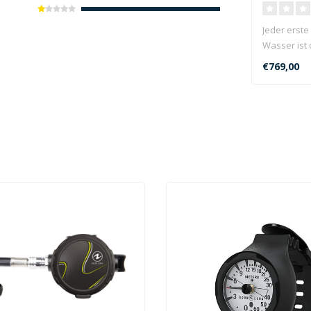
Jeder erste
Wasser ist 
neuen Abent
€769,00