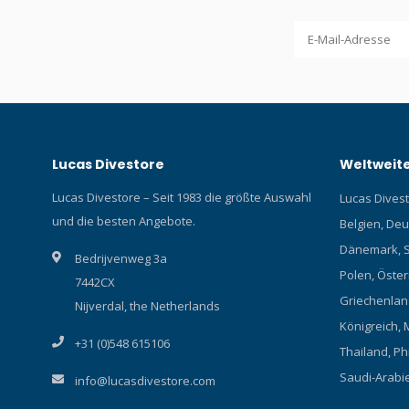
Lucas Divestore
Weltweite
Lucas Divestore – Seit 1983 die größte Auswahl
Lucas Divesto
und die besten Angebote.
Belgien, Deu
Dänemark, S
Bedrijvenweg 3a
Polen, Österr
7442CX
Griechenland
Nijverdal, the Netherlands
Königreich, 
+31 (0)548 615106
Thailand, Ph
Saudi-Arabi
info@lucasdivestore.com