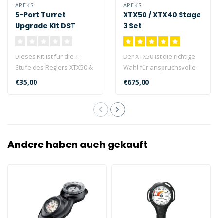
APEKS
APEKS
5-Port Turret
XTX50 / XTX40 Stage
Upgrade Kit DST
3 Set
Dieses Kit ist für die 1.
Der XTX50 ist die richtige
Stufe des Reglers XTX50 &
Wahl für anspruchsvolle
XTX40 (Typ DST) geeignet
Taucher, die sich die
€35,00
€675,00
un..
Vortei..
Andere haben auch gekauft