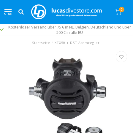
0
MENU
Kostenloser Versand über 75 € in NL, Belgien, Deutschland und über
500 € in alle EU
Startseite
/
XTX50 + DST Atemregler