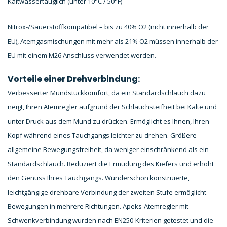
Kaltwassertauglich (unter 10°C / 50°F)
Nitrox-/Sauerstoffkompatibel – bis zu 40% O2 (nicht innerhalb der
EU), Atemgasmischungen mit mehr als 21% O2 müssen innerhalb der
EU mit einem M26 Anschluss verwendet werden.
Vorteile einer Drehverbindung:
Verbesserter Mundstückkomfort, da ein Standardschlauch dazu
neigt, Ihren Atemregler aufgrund der Schlauchsteifheit bei Kälte und
unter Druck aus dem Mund zu drücken. Ermöglicht es Ihnen, Ihren
Kopf während eines Tauchgangs leichter zu drehen. Größere
allgemeine Bewegungsfreiheit, da weniger einschränkend als ein
Standardschlauch. Reduziert die Ermüdung des Kiefers und erhöht
den Genuss Ihres Tauchgangs. Wunderschön konstruierte,
leichtgängige drehbare Verbindung der zweiten Stufe ermöglicht
Bewegungen in mehrere Richtungen. Apeks-Atemregler mit
Schwenkverbindung wurden nach EN250-Kriterien getestet und die