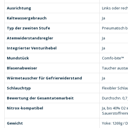
Ausrichtung
Links oder rech
Kaltwassergebrauch
Ja
Typ der zweiten Stufe
Pneumatisch ba
Atemwiderstandsregler
Ja
Integrierter Venturihebel
Ja
Mundstück
Comfo-bite™
Blasenabweiser
Taucher austau
Wärmetauscher für Gefrierwiderstand
Ja
Schlauchtyp
Flexibler Schl
Bewertung der Gesamtatemarbeit
Durchschn. 0,7 
Nitrox-kompatibel
Ja, bis 40% O2
Sauerstoffrein
Gewicht
Yoke: 1269g / D