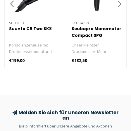
SUUNTO
SCUBAPRO
Suunto CB Two SK8
Scubapro Manometer
Compact SPG
Konsolengehäuse mit
Unser kleinster
Druckmessermodul und
Druckmesser: Mehr
Kompass SK8.
Sicherheit bei minimaler
€199,00
€132,50
Masse. Kompakter
Druckmesser über 0-400 bar
im Messinggehäuse. Roter
Bereich zwischen 50 und 0
bar. Anzeige in Intervallen
von 10 bar.
Melden Sie sich für unseren Newsletter
an
Bleib informiert über unsere Angebote und Aktionen