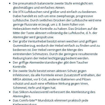
Die pneumatisch balancierte zweite Stufe ermöglicht ein
gleichmäßiges und einfaches Atmen.
Die XTX-Luftduschen sind größer und einfach zu bedienen.
Dabei handelt es sich um eine zweiphasige, progressive
Luftdusche. Durch seitliches Drücken der Luftdusche wird eine
geringe Flussrate erzeugt, um z. B. beim Füllen von
Hebesäcken mehr Kontrolle zu haben. Das Drücken auf die
Mitte der Taste aktiviert vollständig die Luftdusche, d. h. der
Atemregler wird gespült usw.
Der große Venturihebel besitzt einen weichen und griffigen
Gummiüberzug, wodurch der Hebel einfach zu finden und zu
bedienen ist. Der Hebel verringert die Menge des
eintretenden Schmutzes. Durch die geringere resultierende
Reibung kann der Hebel leichtgängig bedient werden.
Der griffige Atemwiderstandsregler gibt dem Taucher
Kontrolle.
Die zweite Stufe besitzt einen aktiven Schutz gegen
Infektionen, da alle Formteile einen Zusatzstoff enthalten, der
MRSA abtötet, vor E-Coli, anderen Bakterien und Pilzen
schützt und auch eine effektive Wirkung gegen Viren,
Schimmel, Hefe und Algen hat.
Das Silikon-Auslassventil verbessert die Atemleistung des
Atemreglers.
Das Comfo-bite™ Mundstück eliminiert praktisch jede
Kieferermüdung.