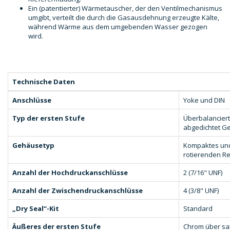
Ein (patentierter) Wärmetauscher, der den Ventilmechanismus
umgibt, verteilt die durch die Gasausdehnung erzeugte Kälte,
während Wärme aus dem umgebenden Wasser gezogen
wird.
Technische Daten
Anschlüsse
Yoke und DIN
Typ der ersten Stufe
Überbalancier
abgedichtet G
Gehäusetyp
Kompaktes und 
rotierenden R
Anzahl der Hochdruckanschlüsse
2 (7/16" UNF)
Anzahl der Zwischendruckanschlüsse
4 (3/8" UNF)
„Dry Seal“-Kit
Standard
Äußeres der ersten Stufe
Chrom über sa