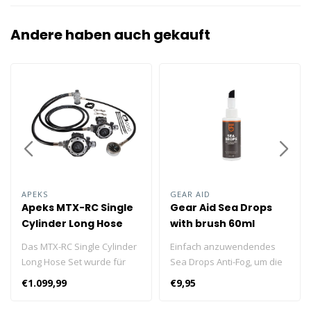
Andere haben auch gekauft
APEKS
GEAR AID
Apeks MTX-RC Single
Gear Aid Sea Drops
Cylinder Long Hose
with brush 60ml
Set
Das MTX-RC Single Cylinder
Einfach anzuwendendes
Long Hose Set wurde für
Sea Drops Anti-Fog, um die
Taucher entworfen, die an
Gläser sauber zu halten
€1.099,99
€9,95
ihrer einzelnen
und ein Beschlagen zu
Tauchflasche gerne eine
verhindern.