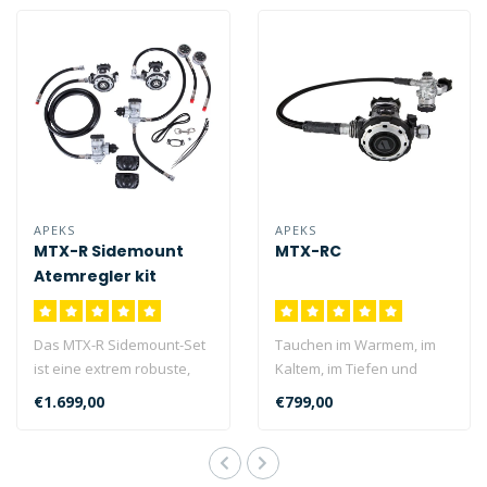
APEKS
APEKS
MTX-R Sidemount
MTX-RC
Atemregler kit
Das MTX-R Sidemount-Set
Tauchen im Warmem, im
ist eine extrem robuste,
Kaltem, im Tiefen und
strapazierfähige und
überall. Genießen Sie mit
€1.699,00
€799,00
hochleist..
dem MTX-..