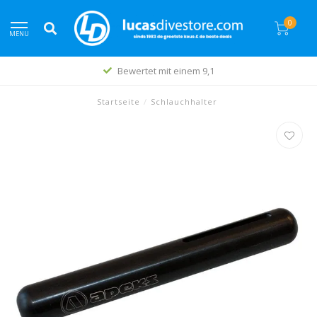
0
MENU
Bewertet mit einem 9,1
Startseite
/
Schlauchhalter