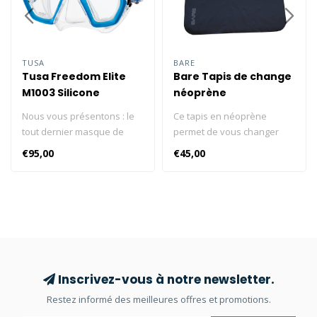
TUSA
BARE
Tusa Freedom Elite
Bare Tapis de change
M1003 Silicone
néoprène
transparent
Nous vous présentons : le
Ce tapis en néoprène
tout dernier masque de
permet de vous changer
TUSA avec la technologie
confortablement avant et
€95,00
€45,00
Freedom : Freedom Elite, M-
après la plongée. Vos pieds,
1003. Le Freedom Elite est
votre serviette et vos
doté d'un seul verre offrant
équipements de plongée
une vision claire et large du
préférés ne seront plus en
monde sous-marin. Grand
contact avec le sol, les
champ de vision Équipé de
maintenant propres et à
la technologie Freedom
l'abri du sable, de l'herbe et
Système de boucle
de la saleté. Dimensions :
Inscrivez-vous à notre newsletter.
pivotante à 180 degrés
120 x 105 cm.
Restez informé des meilleures offres et promotions.
Monture de taille moyenne