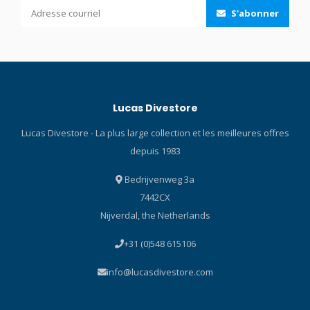
avec un volume minimal
S'abonner
Boucle réglable sur 5
positions Jupe ergonomique
Sangle de masque en 3D
Couleurs : Noir (BK), Rose
Bougainvillée (BP), Bleu
Cobalt (CBL), Vert Énergie
Lucas Divestore
(EG), Bleu Fishtail (FB), Jaune
Flash (FY), Bleu Clair (LB), Or
Lucas Divestore - La plus large collection et les meilleures offres
Lune (MG), Vert Océan (OG)
depuis 1983
Silicone Noir : Noir/Noir (QB-
BK), Noir/Vert Énergie (QB-
Bedrijvenweg 3a
EG), Noir/Orange Énergie
7442CX
(QB-EO), Noir/Bleu Fishtail
(QB-FB), Noir/Rose Chaud
Nijverdal, the Netherlands
(QB-HP), Noir/Vert Océan
+31 (0)548 615106
(QB-OG), Noir/Rose (QB-RP)
Technologie TECHNOLOGIE
info@lucasdivestore.com
FREEDOM La technologie
Freedom est un ensemble
de technologies visant à