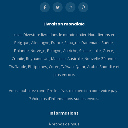
améliorer l'ajustement et
les performances
exclusivement pour TUSA.
Les masques de la gamme
Livraison mondiale
Freedom présentent une
Lucas Divestore livre dans le monde entier. Nous livrons en
surface en relief avec
différentes épaisseurs de
Belgique, Allemagne, France, Espagne, Danemark, Suède,
silicone et des arêtes de
Finlande, Norvège, Pologne, Autriche, Suisse, Italie, Grèce,
stabilité, ainsi qu'une
Croatie, Royaume-Uni, Malaisie, Australie, Nouvelle-Zélande,
surface brevetée à faible
Thaïlande, Philippines, Corée, Taïwan, Qatar, Arabie Saoudite et
frottement sur la ligne de
jointure. SYSTÈME DE
plus encore.
BOUCLE À 180 DEGRÉS La
boucle peut pivoter à 180
Vous souhaitez connaître les frais d'expédition pour votre pays
degrés pour s'adapter à
?
Voir plus d'informations sur les envois.
différentes tailles de tête et
offrir un ajustement optimal.
Le cadre fin et la mobilité de
Informations
la boucle vous permettent
de plier le masque pour le
À propos de nous