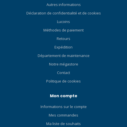
ranger de manière
Autres informations
compacte. SANGLE DE
Déclaration de confidentialité et de cookies
MASQUE 3D La sangle 3D
brevetée de TUSA est un
Lucoins
véritable design
Méthodes de paiement
tridimensionnel qui
Retours
s'adapte parfaitement à la
courbure naturelle de la
Expédition
tête. La sangle 3D offre un
Département de maintenance
confort et un ajustement
Notre mégastore
inégalés, contrairement aux
sangles de masque plates
Contact
standard. SYSTÈME DE
Politique de cookies
BOUCLE RÉGLABLE
RAPIDEMENT Le système de
Mon compte
boucle à ajustement rapide
comprend une boucle
Informations sur le compte
discrète nouvellement
conçue. Le résultat est un
Mes commandes
design de masque compact,
Ma liste de souhaits
léger et technologiquement