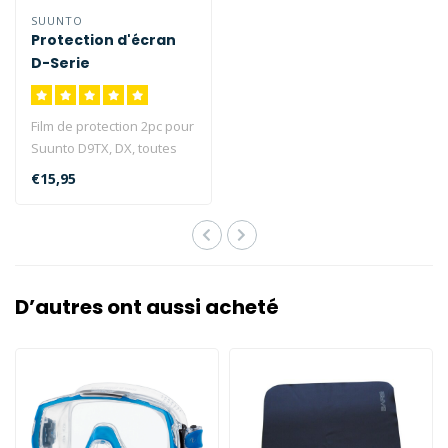
SUUNTO
Protection d'écran
D-Serie
Film de protection 2pc pour
Suunto D9TX, DX, toutes
les séries D6 et toutes les..
€15,95
D’autres ont aussi acheté